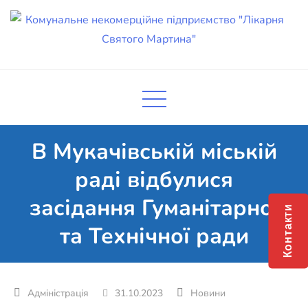
Skip
to
content
Комунальне некомерційне
Поліклініка Мукачево
підприємство "Лікарня Святого
Мартина"
В Мукачівській міській
раді відбулися
засідання Гуманітарної
Контакти
та Технічної ради
31.10.2023
Новини