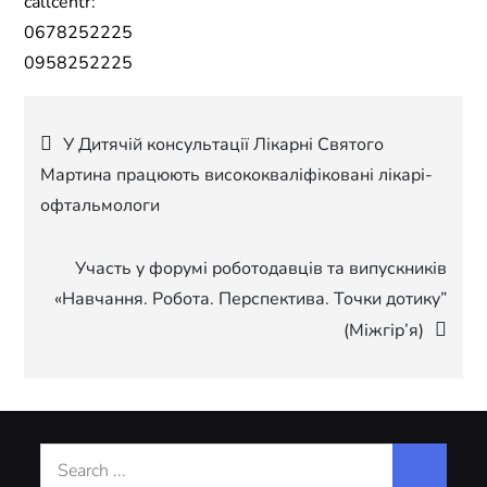
callcentr:
0678252225
0958252225
Навігація
У Дитячій консультації Лікарні Святого
Мартина працюють висококваліфіковані лікарі-
записів
офтальмологи
Участь у форумі роботодавців та випускників
«Навчання. Робота. Перспектива. Точки дотику”
(Міжгір’я)
Search