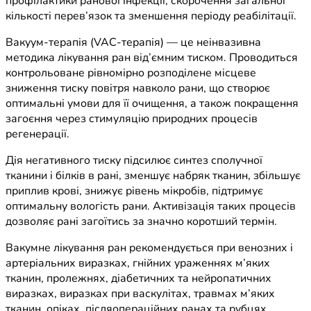
профілактики ранової інфекції, скорочення загальної
кількості перев’язок та зменшення періоду реабілітації.
Вакуум-терапія (VAC-терапія) — це неінвазивна
методика лікування ран від’ємним тиском. Проводиться
контрольоване рівномірно розподілене місцеве
зниження тиску повітря навколо рани, що створює
оптимальні умови для її очищення, а також покращення
загоєння через стимуляцію природних процесів
регенерації.
Дія негативного тиску підсилює синтез сполучної
тканини і білків в рані, зменшує набряк тканин, збільшує
приплив крові, знижує рівень мікробів, підтримує
оптимальну вологість рани. Активізація таких процесів
дозволяє рані загоїтись за значно коротший термін.
Вакумне лікування ран рекомендується при венозних і
артеріальних виразках, гнійних ураженнях м’яких
тканин, пролежнях, діабетичних та нейропатичних
виразках, виразках при васкулітах, травмах м’яких
тканин, опіках, післяопераційних ранах та рубцях,