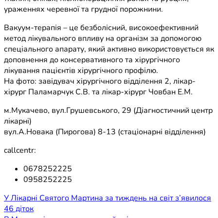
ураженнях черевної та грудної порожнини.
Вакуум-терапія – це безболісний, високоефективний
метод лікувального впливу на організм за допомогою
спеціального апарату, який активно використовується як
доповнення до консервативного та хірургічного
лікування пацієнтів хірургічного профілю.
На фото: завідувач хірургічного відділення 2, лікар-
хірург Паламарчук С.В. та лікар-хірург Човбан Е.М.
м.Мукачево, вул.Грушевського, 29 (Діагностичний центр
лікарні)
вул.А.Новака (Пирогова) 8-13 (стаціонарні відділення)
callcentr:
0678252225
0958252225
Навігація
У Лікарні Святого Мартина за тиждень на світ з’явилося
46 діток
записів