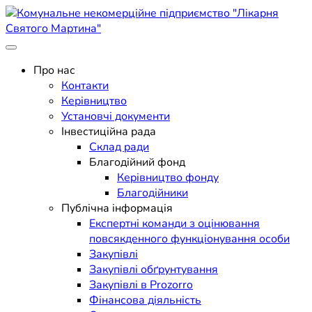
Skip
to
content
Поліклініка Мукачево
Комунальне некомерційне
Про нас
Контакти
підприємство "Лікарня
Керівництво
Установчі документи
Святого Мартина"
Інвестиційна рада
Склад ради
Благодійний фонд
Керівництво фонду
Благодійники
Публічна інформація
Експертні команди з оцінювання
повсякденного функціонування особи
Закупівлі
Закупівлі обґрунтування
Закупівлі в Prozorro
Фінансова діяльність