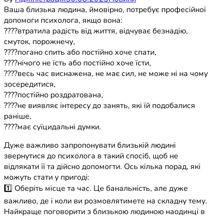
Ваша близька людина, ймовірно, потребує професійної
допомоги психолога, якщо вона:
????втратила радість від життя, відчуває безнадію,
смуток, порожнечу,
????погано спить або постійно хоче спати,
????нічого не їсть або постійно хоче їсти,
????весь час виснажена, не має сил, не може ні на чому
зосередитися,
????постійно роздратована,
????не виявляє інтересу до занять, які їй подобалися
раніше,
????має суїцидальні думки.
Дуже важливо запропонувати близькій людині
звернутися до психолога в такий спосіб, щоб не
відлякати її та дійсно допомогти. Ось кілька порад, які
можуть стати у пригоді:
1️⃣ Оберіть місце та час. Це банальність, але дуже
важливо, де і коли ви розмовлятимете на складну тему.
Найкраще поговорити з близькою людиною наодинці в