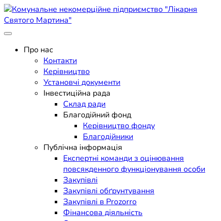
Skip
to
content
Поліклініка Мукачево
Комунальне некомерційне
Про нас
Контакти
підприємство "Лікарня
Керівництво
Установчі документи
Святого Мартина"
Інвестиційна рада
Склад ради
Благодійний фонд
Керівництво фонду
Благодійники
Публічна інформація
Експертні команди з оцінювання
повсякденного функціонування особи
Закупівлі
Закупівлі обґрунтування
Закупівлі в Prozorro
Фінансова діяльність