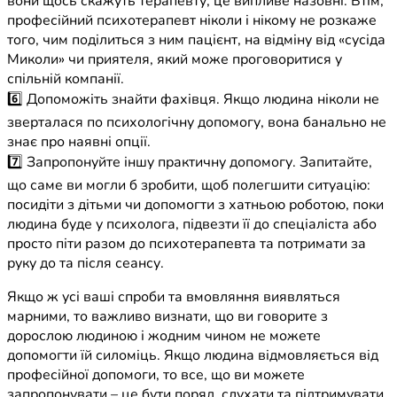
вони щось скажуть терапевту, це випливе назовні. Втім,
професійний психотерапевт ніколи і нікому не розкаже
того, чим поділиться з ним пацієнт, на відміну від «сусіда
Миколи» чи приятеля, який може проговоритися у
спільній компанії.
6️⃣ Допоможіть знайти фахівця. Якщо людина ніколи не
зверталася по психологічну допомогу, вона банально не
знає про наявні опції.
7️⃣ Запропонуйте іншу практичну допомогу. Запитайте,
що саме ви могли б зробити, щоб полегшити ситуацію:
посидіти з дітьми чи допомогти з хатньою роботою, поки
людина буде у психолога, підвезти її до спеціаліста або
просто піти разом до психотерапевта та потримати за
руку до та після сеансу.
Якщо ж усі ваші спроби та вмовляння виявляться
марними, то важливо визнати, що ви говорите з
дорослою людиною і жодним чином не можете
допомогти їй силоміць. Якщо людина відмовляється від
професійної допомоги, то все, що ви можете
запропонувати – це бути поряд, слухати та підтримувати,