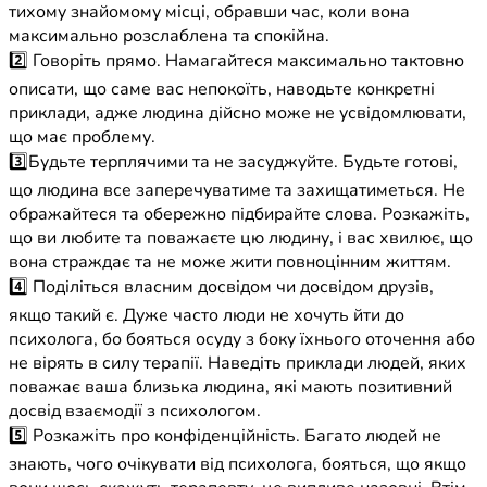
тихому знайомому місці, обравши час, коли вона
максимально розслаблена та спокійна.
2️⃣ Говоріть прямо. Намагайтеся максимально тактовно
описати, що саме вас непокоїть, наводьте конкретні
приклади, адже людина дійсно може не усвідомлювати,
що має проблему.
3️⃣Будьте терплячими та не засуджуйте. Будьте готові,
що людина все заперечуватиме та захищатиметься. Не
ображайтеся та обережно підбирайте слова. Розкажіть,
що ви любите та поважаєте цю людину, і вас хвилює, що
вона страждає та не може жити повноцінним життям.
4️⃣ Поділіться власним досвідом чи досвідом друзів,
якщо такий є. Дуже часто люди не хочуть йти до
психолога, бо бояться осуду з боку їхнього оточення або
не вірять в силу терапії. Наведіть приклади людей, яких
поважає ваша близька людина, які мають позитивний
досвід взаємодії з психологом.
5️⃣ Розкажіть про конфіденційність. Багато людей не
знають, чого очікувати від психолога, бояться, що якщо