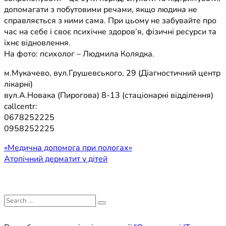
допомагати з побутовими речами, якщо людина не
справляється з ними сама. При цьому не забувайте про
час на себе і своє психічне здоров’я, фізичні ресурси та
їхнє відновлення.
На фото: психолог – Людмила Колядка.
м.Мукачево, вул.Грушевського, 29 (Діагностичний центр
лікарні)
вул.А.Новака (Пирогова) 8-13 (стаціонарні відділення)
callcentr:
0678252225
0958252225
Навігація
«Медична допомога при пологах»
Атопічний дерматит у дітей
записів
Search
for: