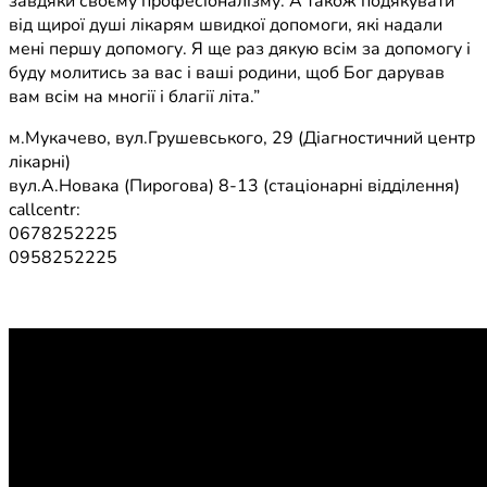
завдяки своєму професіоналізму. А також подякувати
від щирої душі лікарям швидкої допомоги, які надали
мені першу допомогу. Я ще раз дякую всім за допомогу і
буду молитись за вас і ваші родини, щоб Бог дарував
вам всім на многії і благії літа.”
м.Мукачево, вул.Грушевського, 29 (Діагностичний центр
лікарні)
вул.А.Новака (Пирогова) 8-13 (стаціонарні відділення)
callcentr:
0678252225
0958252225