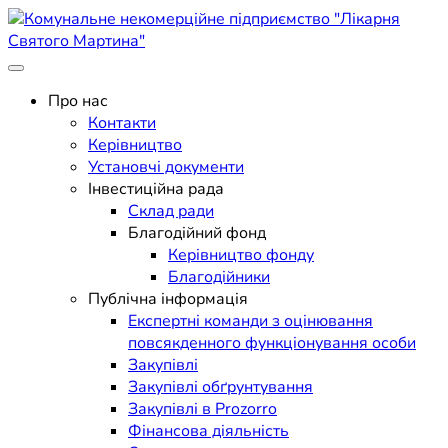
Skip
to
content
Поліклініка Мукачево
Комунальне некомерційне
Про нас
Контакти
підприємство "Лікарня
Керівництво
Установчі документи
Святого Мартина"
Інвестиційна рада
Склад ради
Благодійний фонд
Керівництво фонду
Благодійники
Публічна інформація
Експертні команди з оцінювання
повсякденного функціонування особи
Закупівлі
Закупівлі обґрунтування
Закупівлі в Prozorro
Фінансова діяльність