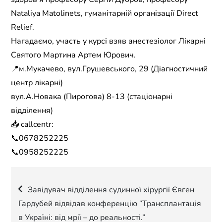
Nataliya Matolinets, гуманітарній організації Direct
Relief.
Нагадаємо, участь у курсі взяв анестезіолог Лікарні
Святого Мартина Артем Юрович.
📍м.Мукачево, вул.Грушевського, 29 (Діагностичний
центр лікарні)
вул.А.Новака (Пирогова) 8-13 (стаціонарні
відділення)
📥 callcentr:
📞0678252225
📞0958252225
Навігація
Завідувач відділення судинної хірургії Євген
Гардубей відвідав конференцію “Трансплантація
записів
в Україні: від мрії – до реальності.”