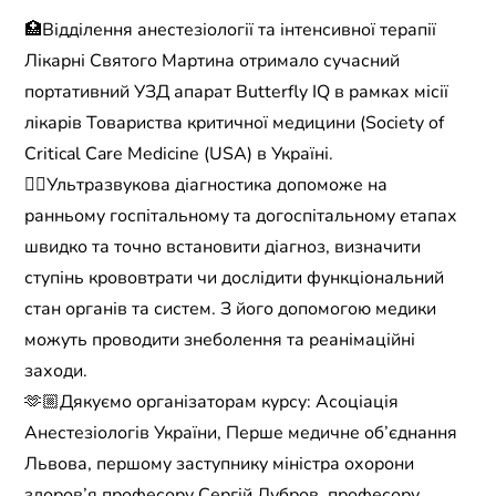
🏥Відділення анестезіології та інтенсивної терапії
Лікарні Святого Мартина отримало сучасний
портативний УЗД апарат Butterfly IQ в рамках місії
лікарів Товариства критичної медицини (Society of
Critical Care Medicine (USA) в Україні.
☝🏼Ультразвукова діагностика допоможе на
ранньому госпітальному та догоспітальному етапах
швидко та точно встановити діагноз, визначити
ступінь крововтрати чи дослідити функціональний
стан органів та систем. З його допомогою медики
можуть проводити знеболення та реанімаційні
заходи.
🫶🏼Дякуємо організаторам курсу: Асоціація
Анестезіологів України, Перше медичне об’єднання
Львова, першому заступнику міністра охорони
здоров’я професору Сергій Дубров, професору