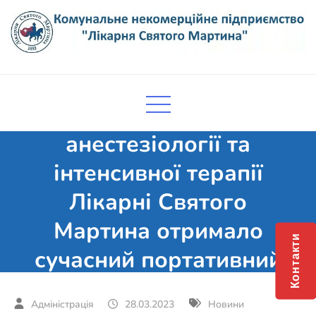
Skip
to
content
Комунальне некомерційне
Поліклініка Мукачево
підприємство "Лікарня Святого
Відділення
Мартина"
анестезіології та
інтенсивної терапії
Лікарні Святого
Мартина отримало
Контакти
сучасний портативний
УЗД апарат Butterfly IQ
28.03.2023
Новини