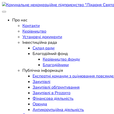
Skip
to
Поліклініка Мукачево
content
Комунальне некомерційне п
Про нас
Контакти
Керівництво
Установчі документи
Інвестиційна рада
Склад ради
Благодійний фонд
Керівництво фонду
Благодійники
Публічна інформація
Експертні команди з оцінювання повсякд
Закупівлі
Закупівлі обґрунтування
Закупівлі в Prozorro
Фінансова діяльність
Оренда
Антикорупційна діяльність