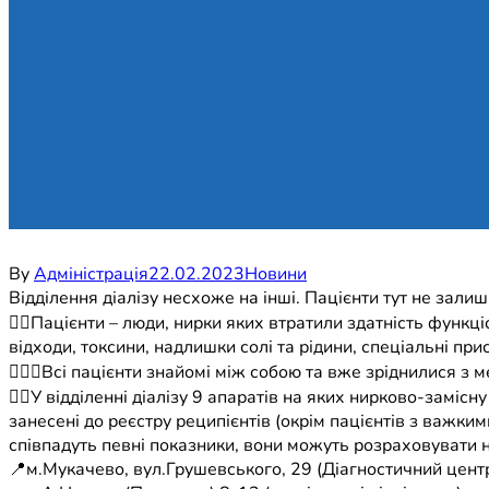
By
Адміністрація
22.02.2023
Новини
Відділення діалізу несхоже на інші. Пацієнти тут не залиш
☝🏻Пацієнти – люди, нирки яких втратили здатність функц
відходи, токсини, надлишки солі та рідини, спеціальні прис
👩🏻‍⚕️Всі пацієнти знайомі між собою та вже зріднилися 
👉🏻У відділенні діалізу 9 апаратів на яких нирково-заміс
занесені до реєстру реципієнтів (окрім пацієнтів з важк
співпадуть певні показники, вони можуть розраховувати 
📍м.Мукачево, вул.Грушевського, 29 (Діагностичний центр