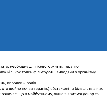
мати, необхідну для їхнього життя, терапію.
овж кількох годин фільтрують, виводячи з організму
ень, впродовж років.
х, хто щойно почав терапію) обстежені та більшість з них
е означає, що в майбутньому, якщо з’явиться донор та