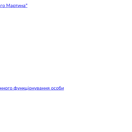
ідприємство "Лікарня Свят
енного функціонування особи