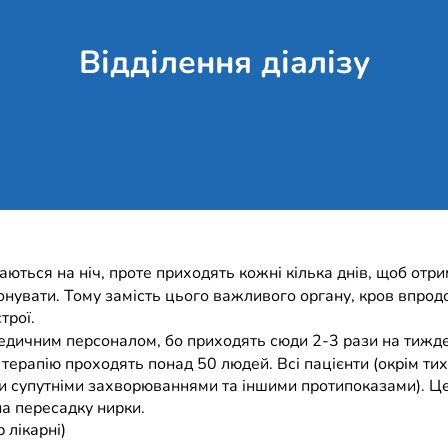
Відділення діалізу
аються на ніч, проте приходять кожні кілька днів, щоб отри
іонувати. Тому замість цього важливого органу, кров впрод
трої.
з медичним персоналом, бо приходять сюди 2-3 рази на тижд
ну терапію проходять понад 50 людей. Всі пацієнти (окрім ти
ими супутніми захворюваннями та іншими протипоказами). Ц
на пересадку нирки.
 лікарні)