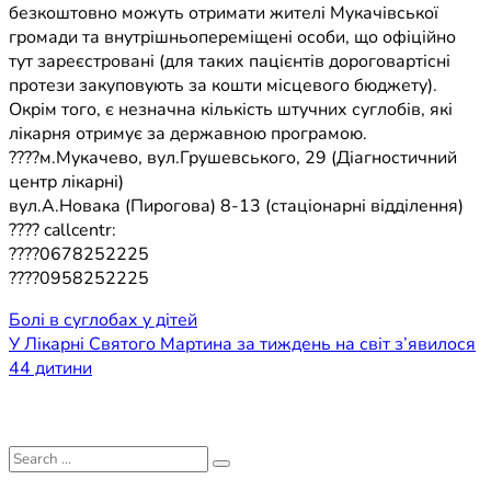
безкоштовно можуть отримати жителі Мукачівської
громади та внутрішньопереміщені особи, що офіційно
тут зареєстровані (для таких пацієнтів дороговартісні
протези закуповують за кошти місцевого бюджету).
Окрім того, є незначна кількість штучних суглобів, які
лікарня отримує за державною програмою.
????м.Мукачево, вул.Грушевського, 29 (Діагностичний
центр лікарні)
вул.А.Новака (Пирогова) 8-13 (стаціонарні відділення)
???? callcentr:
????0678252225
????0958252225
Навігація
Болі в суглобах у дітей
У Лікарні Святого Мартина за тиждень на світ з’явилося
записів
44 дитини
Search
for: