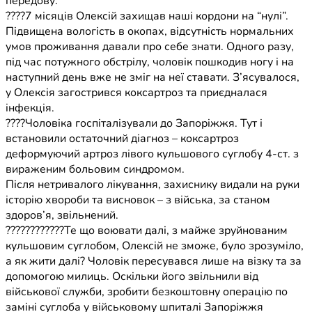
передову.
????7 місяців Олексій захищав наші кордони на “нулі”.
Підвищена вологість в окопах, відсутність нормальних
умов проживання давали про себе знати. Одного разу,
під час потужного обстрілу, чоловік пошкодив ногу і на
наступний день вже не зміг на неї ставати. З’ясувалося,
у Олексія загострився коксартроз та приєдналася
інфекція.
????Чоловіка госпіталізували до Запоріжжя. Тут і
встановили остаточний діагноз – коксартроз
деформуючий артроз лівого кульшового суглобу 4-ст. з
вираженим больовим синдромом.
Після нетривалого лікування, захиснику видали на руки
історію хвороби та висновок – з війська, за станом
здоров’я, звільнений.
????????‍????Те що воювати далі, з майже зруйнованим
кульшовим суглобом, Олексій не зможе, було зрозуміло,
а як жити далі? Чоловік пересувався лише на візку та за
допомогою милиць. Оскільки його звільнили від
військової служби, зробити безкоштовну операцію по
заміні суглоба у військовому шпиталі Запоріжжя