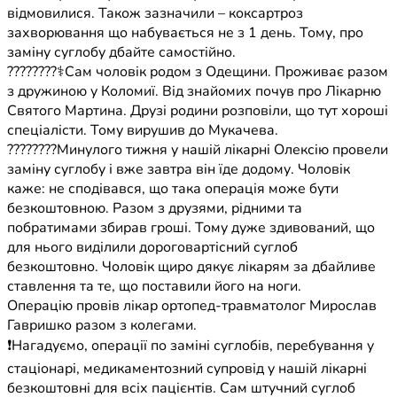
відмовилися. Також зазначили – коксартроз
захворювання що набувається не з 1 день. Тому, про
заміну суглобу дбайте самостійно.
????????‍⚕️Сам чоловік родом з Одещини. Проживає разом
з дружиною у Коломиї. Від знайомих почув про Лікарню
Святого Мартина. Друзі родини розповіли, що тут хороші
спеціалісти. Тому вирушив до Мукачева.
????????Минулого тижня у нашій лікарні Олексію провели
заміну суглобу і вже завтра він їде додому. Чоловік
каже: не сподівався, що така операція може бути
безкоштовною. Разом з друзями, рідними та
побратимами збирав гроші. Тому дуже здивований, що
для нього виділили дороговартісний суглоб
безкоштовно. Чоловік щиро дякує лікарям за дбайливе
ставлення та те, що поставили його на ноги.
Операцію провів лікар ортопед-травматолог Мирослав
Гавришко разом з колегами.
❗️Нагадуємо, операції по заміні суглобів, перебування у
стаціонарі, медикаментозний супровід у нашій лікарні
безкоштовні для всіх пацієнтів. Сам штучний суглоб