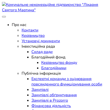
Skip
to
content
Поліклініка Мукачево
Комунальне некомерційне
Про нас
Контакти
підприємство "Лікарня
Керівництво
Установчі документи
Святого Мартина"
Інвестиційна рада
Склад ради
Благодійний фонд
Керівництво фонду
Благодійники
Публічна інформація
Експертні команди з оцінювання
повсякденного функціонування особи
Закупівлі
Закупівлі обґрунтування
Закупівлі в Prozorro
Фінансова діяльність