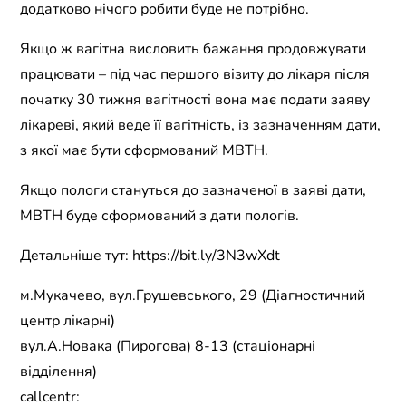
додатково нічого робити буде не потрібно.
Якщо ж вагітна висловить бажання продовжувати
працювати – під час першого візиту до лікаря після
початку 30 тижня вагітності вона має подати заяву
лікареві, який веде її вагітність, із зазначенням дати,
з якої має бути сформований МВТН.
Якщо пологи стануться до зазначеної в заяві дати,
МВТН буде сформований з дати пологів.
Детальніше тут: https://bit.ly/3N3wXdt
м.Мукачево, вул.Грушевського, 29 (Діагностичний
центр лікарні)
вул.А.Новака (Пирогова) 8-13 (стаціонарні
відділення)
callcentr: