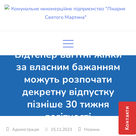
Skip
to
content
Комунальне некомерційне
Поліклініка Мукачево
підприємство "Лікарня Святого
Мартина"
Відтепер вагітні жінки
за власним бажанням
можуть розпочати
декретну відпустку
пізніше 30 тижня
Контакти
вагітності
15.11.2023
Новини