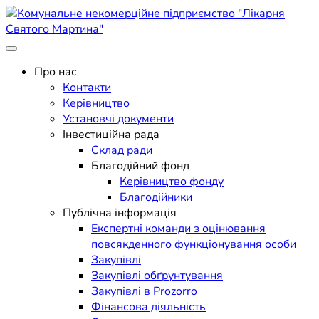
Skip
to
content
Поліклініка Мукачево
Комунальне некомерційне
Про нас
Контакти
підприємство "Лікарня
Керівництво
Установчі документи
Святого Мартина"
Інвестиційна рада
Склад ради
Благодійний фонд
Керівництво фонду
Благодійники
Публічна інформація
Експертні команди з оцінювання
повсякденного функціонування особи
Закупівлі
Закупівлі обґрунтування
Закупівлі в Prozorro
Фінансова діяльність