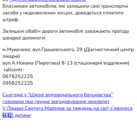
Власникам автомобілів, які залишили свої транспортні
засоби у недозволених місцях, доведеться сплатити
штраф.
Залишені обабіч дороги автомобілі заважають проїзду
швидкої допомоги!
м.Мукачево, вул.Грушевського, 29 (Діагностичний центр
лікарні)
вул.А.Новака (Пирогова) 8-13 (стаціонарні відділення)
callcentr:
0678252225
0958252225
Навігація
Сьогодні у “Школі відповідального батьківства”
говорили про грудне вигодовування немовлят
записів
У Лікарні Святого Мартина за тиждень на світ з’явилося
4️⃣2️⃣ дитини