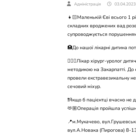
03.04.2023
👧🏻Маленькій Єві всього 1 р
складних вроджених вад розви
супроводжується порушенням
🏥До нашої лікарні дитина по
🧑🏻‍⚕️Лікар хірург-уролог д
методикою на Закарпатті. До с
провели екстравезикальну нео
сечовий міхур.
❗️Якщо б пацієнтці вчасно не
🫶🏼Операція пройшла успішн
📍м.Мукачево, вул.Грушевсько
вул.А.Новака (Пирогова) 8-13