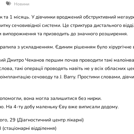
Новини
ік та 1 місяць. У дівчинки вроджений обструктивний мегаур
тку сечовивідної системи. Це стриктура дистального відді
 випорожнення та призводить до значного розширення.
трапила з ускладненням. Єдиним рішенням було хірургічне 
итячий Дмитро Чеканов першим почав проводити такі малоінв
лова, такі операції проводять навіть не у всіх обласних це
імплантацію сечоводу та J. Barry. Простими словами, дівч
 допомогли, вона могла залишитися без нирки.
о. На 4-ту добу маленьку Єву вже виписали додому.
го, 29 (Діагностичний центр лікарні)
 (стаціонарні відділення)