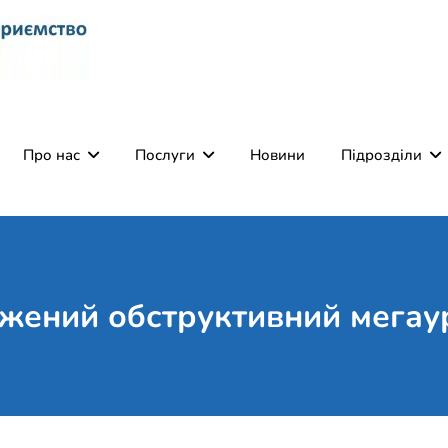
Комунальне некомерці
Поліклініка Мукачево
Святого Мартина"
Про нас
Послуги
Новини
Підрозділи
жений обструктивний мегау