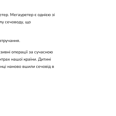
етер. Мегауретер є однією зі
лу сечоводу, що
втручання.
азивні операції за сучасною
нтрах нашої країни. Дитині
инці наново вшили сечовід в