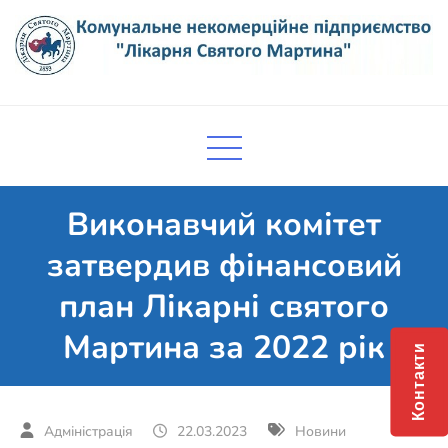
Skip
to
content
Комунальне некомерційне
Поліклініка Мукачево
підприємство "Лікарня Святого
Мартина"
Виконавчий комітет
затвердив фінансовий
план Лікарні святого
Мартина за 2022 рік
Контакти
22.03.2023
Новини