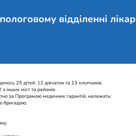
пологовому відділенні лікар
илось 25 дітей: 12 дівчаток та 13 хлопчиків.
 з інших міст та районів.
атно за Програмою медичних гарантій, належать:
ю бригадою;
ну;