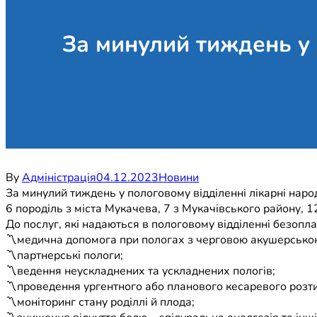
За минулий тиждень у 
By
Адміністрація
04.12.2023
Новини
За минулий тиждень у пологовому відділенні лікарні народ
6 породіль з міста Мукачева, 7 з Мукачівського району, 12
До послуг, які надаються в пологовому відділенні безопл
〽медична допомога при пологах з черговою акушерсько
〽партнерські пологи;
〽ведення неускладнених та ускладнених пологів;
〽проведення ургентного або планового кесаревого розти
〽моніторинг стану роділлі й плода;