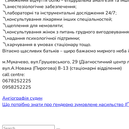
〽зниження відчуття болю – епідуральна аналгезія та інші
〽анестезіологічне забезпечення;
〽лабораторні та інструментальні дослідження 24/7;
〽консультування лікарями інших спеціальностей;
〽щеплення для немовляти;
〽консультування жінок з питань грудного вигодовування
〽надання психологічної підтримки;
〽харчування в умовах стаціонару тощо.
Вітаємо щасливих батьків – щиро бажаємо мирного неба і
м.Мукачево, вул.Грушевського, 29 (Діагностичний центр л
вул.А.Новака (Пирогова) 8-13 (стаціонарні відділення)
call centre:
0678252225
0958252225
Навігація
Ангіографія судин
Що потрібно знати про ґендерно зумовлене насильство (
записів
Search