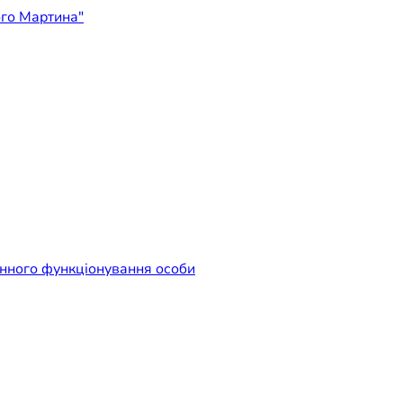
ідприємство "Лікарня Свят
енного функціонування особи