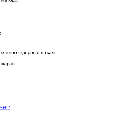
 методи;
;
 міцного здоров’я діткам
ікарні)
ҐЗН)?