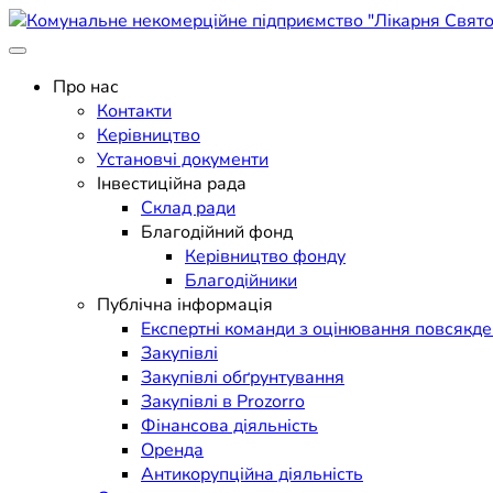
Skip
to
Поліклініка Мукачево
content
Комунальне некомерційне п
Про нас
Контакти
Керівництво
Установчі документи
Інвестиційна рада
Склад ради
Благодійний фонд
Керівництво фонду
Благодійники
Публічна інформація
Експертні команди з оцінювання повсякд
Закупівлі
Закупівлі обґрунтування
Закупівлі в Prozorro
Фінансова діяльність
Оренда
Антикорупційна діяльність