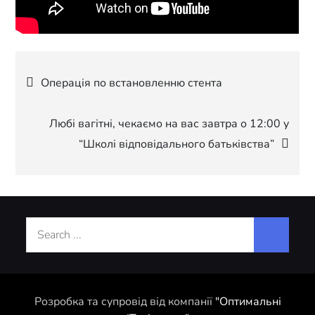
Навігація
Операція по встановленню стента
записів
Любі вагітні, чекаємо на вас завтра о 12:00 у
“Школі відповідального батьківства”
Search
for:
Розробка та супровід від компанії
"Оптимальні