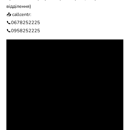
відділення)
📥 callcentr:
📞0678252225
📞0958252225