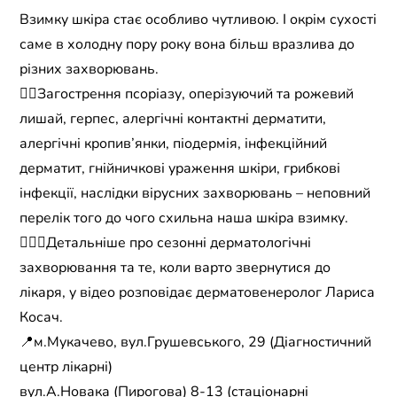
Взимку шкіра стає особливо чутливою. І окрім сухості
саме в холодну пору року вона більш вразлива до
різних захворювань.
☝🏻Загострення псоріазу, оперізуючий та рожевий
лишай, герпес, алергічні контактні дерматити,
алергічні кропив’янки, піодермія, інфекційний
дерматит, гнійничкові ураження шкіри, грибкові
інфекції, наслідки вірусних захворювань – неповний
перелік того до чого схильна наша шкіра взимку.
👩🏻‍⚕️Детальніше про сезонні дерматологічні
захворювання та те, коли варто звернутися до
лікаря, у відео розповідає дерматовенеролог Лариса
Косач.
📍м.Мукачево, вул.Грушевського, 29 (Діагностичний
центр лікарні)
вул.А.Новака (Пирогова) 8-13 (стаціонарні