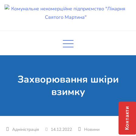
Skip
to
content
Комунальне некомерційне
Поліклініка Мукачево
підприємство "Лікарня Святого
Мартина"
Захворювання шкіри
взимку
Контакти
14.12.2022
Новини