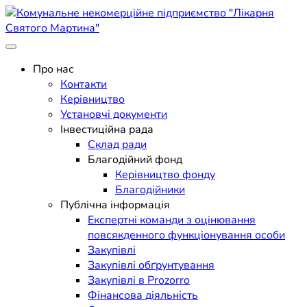
Skip
to
content
Поліклініка Мукачево
Комунальне некомерційне
Про нас
Контакти
підприємство "Лікарня
Керівництво
Установчі документи
Святого Мартина"
Інвестиційна рада
Склад ради
Благодійний фонд
Керівництво фонду
Благодійники
Публічна інформація
Експертні команди з оцінювання
повсякденного функціонування особи
Закупівлі
Закупівлі обґрунтування
Закупівлі в Prozorro
Фінансова діяльність