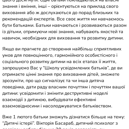
цього досягнути. Одні батьки покладаються на власні
знання і вміння, інші – орієнтуються на приклад свого
виховання або ж дослухаються до порад близьких та
рекомендацій експертів. Все своє життя ми навчаємось
бути батьками. Батьки навчаються і розвиваються разом
із дітьми, отримуючи нові знання, набувають якостей та
навичок, необхідних для виховання та розвитку дитини.
Якщо ви прагнете до створення найбільш сприятливих
умов для повноцінного, гармонійного особистісного і
соціального розвитку дитини на всіх етапах її життя,
запрошуємо Вас у “Школу усвідомлених батьків”, де ви
отримаєте цінні знання про виховання дітей, зможете
зрозуміти, про що сигналізує та чи інша дитяча
поведінка, дати раду власним почуттям і почуттям вашої
дитини: усвідомити і змінити деструктивні моделі
взаємодії з дитиною, вибудувати ефективні
взаємовідносини і насолоджуватися батьківством.
Вже 1 лютого батьки зможуть дізнатися більше на тему:
“Дитячі істерії”. Вікторія Басараб, дитячий психолог з