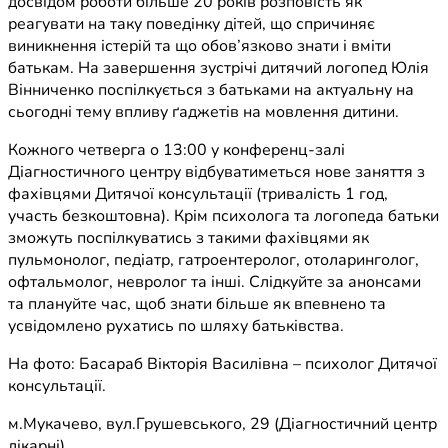
досвідом роботи більше 20 років розповість як
реагувати на таку поведінку дітей, що спричиняє
виникнення істерій та що обов’язково знати і вміти
батькам. На завершення зустрічі дитячий логопед Юлія
Вінниченко поспілкується з батьками на актуальну на
сьогодні тему впливу ґаджетів на мовлення дитини.
Кожного четверга о 13:00 у конференц-залі
Діагностичного центру відбуватиметься нове заняття з
фахівцями Дитячої консультації (тривалість 1 год,
участь безкоштовна). Крім психолога та логопеда батьки
зможуть поспілкуватись з такими фахівцями як
пульмонолог, педіатр, гатроентеролог, отоларинголог,
офтальмолог, невролог та інші. Слідкуйте за анонсами
та плануйте час, щоб знати більше як впевнено та
усвідомлено рухатись по шляху батьківства.
На фото: Басараб Вікторія Василівна – психолог Дитячої
консультації.
м.Мукачево, вул.Грушевського, 29 (Діагностичний центр
лікарні)