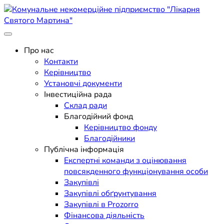
Skip
to
content
Поліклініка Мукачево
Комунальне некомерційне
Про нас
Контакти
підприємство "Лікарня
Керівництво
Установчі документи
Святого Мартина"
Інвестиційна рада
Склад ради
Благодійний фонд
Керівництво фонду
Благодійники
Публічна інформація
Експертні команди з оцінювання
повсякденного функціонування особи
Закупівлі
Закупівлі обґрунтування
Закупівлі в Prozorro
Фінансова діяльність