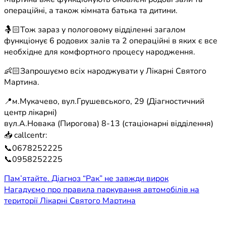
операційні, а також кімната батька та дитини.
🤱🏻Тож зараз у пологовому відділенні загалом
функціонує 6 родових залів та 2 операційні в яких є все
необхідне для комфортного процесу народження.
👶🏻Запрошуємо всіх народжувати у Лікарні Святого
Мартина.
📍м.Мукачево, вул.Грушевського, 29 (Діагностичний
центр лікарні)
вул.А.Новака (Пирогова) 8-13 (стаціонарні відділення)
📥 callcentr:
📞0678252225
📞0958252225
Навігація
Пам’ятайте. Діагноз “Рак” не завжди вирок
Нагадуємо про правила паркування автомобілів на
записів
території Лікарні Святого Мартина