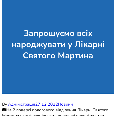
Запрошуємо всіх
народжувати у Лікарні
Святого Мартина
By
Адміністрація
27.12.2022
Новини
🏥На 2 поверсі пологового відділення Лікарні Святого
Мартина вже функціонують оновлені родові зали та