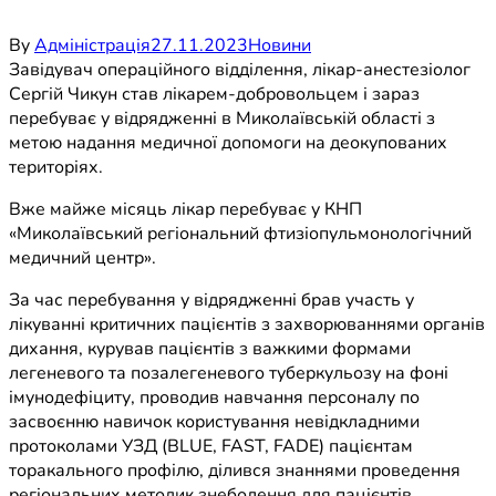
By
Адміністрація
27.11.2023
Новини
Завідувач операційного відділення, лікар-анестезіолог
Сергій Чикун став лікарем-добровольцем і зараз
перебуває у відрядженні в Миколаївській області з
метою надання медичної допомоги на деокупованих
територіях.
Вже майже місяць лікар перебуває у КНП
«Миколаївський регіональний фтизіопульмонологічний
медичний центр».
За час перебування у відрядженні брав участь у
лікуванні критичних пацієнтів з захворюваннями органів
дихання, курував пацієнтів з важкими формами
легеневого та позалегеневого туберкульозу на фоні
імунодефіциту, проводив навчання персоналу по
засвоєнню навичок користування невідкладними
протоколами УЗД (BLUE, FAST, FADE) пацієнтам
торакального профілю, ділився знаннями проведення
регіональних методик знеболення для пацієнтів