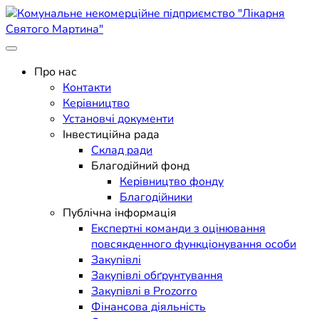
Skip
to
content
Поліклініка Мукачево
Комунальне некомерційне
Про нас
Контакти
підприємство "Лікарня
Керівництво
Установчі документи
Святого Мартина"
Інвестиційна рада
Склад ради
Благодійний фонд
Керівництво фонду
Благодійники
Публічна інформація
Експертні команди з оцінювання
повсякденного функціонування особи
Закупівлі
Закупівлі обґрунтування
Закупівлі в Prozorro
Фінансова діяльність