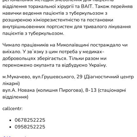
відділення торакальної хірургії та ВАІТ. Також перейняв
навички ведення пацієнтів з туберкульозом з
розширеною хіміорезистентністю та постановки
внутрішньовенних портсистем для тривалого лікування
пацієнтів з туберкульозом.
Чимало працівників на Миколаївщині постраждало чи
виїхало. У звʼязку з цим потреба у медиках-
добровольцях зберігається. Тільки разом ми
переможемо окупанта та відбудуємо Україну.
м.Мукачево, вул.Грушевського, 29 (Діагностичний центр
лікарні)
вул.А. Новака (колишня Пирогова), 8-13 (стаціонарні
відділення)
callcentr:
0678252225
0958252225