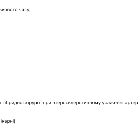
ькового часу;
 гібридної хірургії при атеросклеротичному ураженні артерій
ікарні)