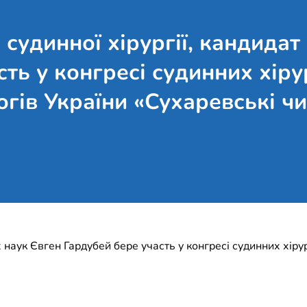
 судинної хірургії, кандида
ть у конгресі судинних хіру
огів України «Сухаревські ч
 наук Євген Гардубей бере участь у конгресі судинних хірур