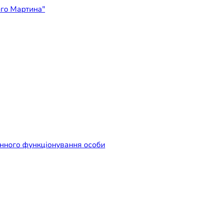
ідприємство "Лікарня Свят
енного функціонування особи