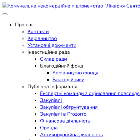
Skip
to
Поліклініка Мукачево
content
Комунальне некомерційне п
Про нас
Контакти
Керівництво
Установчі документи
Інвестиційна рада
Склад ради
Благодійний фонд
Керівництво фонду
Благодійники
Публічна інформація
Експертні команди з оцінювання повсякд
Закупівлі
Закупівлі обґрунтування
Закупівлі в Prozorro
Фінансова діяльність
Оренда
Антикорупційна діяльність