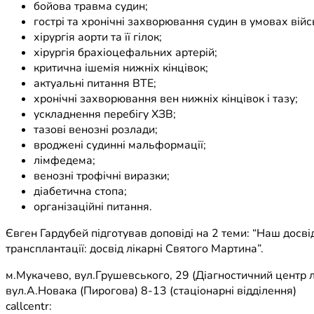
бойова травма судин;
гострі та хронічні захворювання судин в умовах війс
хірургія аорти та її гілок;
хірургія брахіоцефальних артерій;
критична ішемія нижніх кінцівок;
актуальні питання ВТЕ;
хронічні захворювання вен нижніх кінцівок і тазу;
ускладнення перебігу ХЗВ;
тазові венозні розлади;
вроджені судинні мальформації;
лімфедема;
венозні трофічні виразки;
діабетична стопа;
організаційні питання.
Євген Гардубей підготував доповіді на 2 теми: “Наш досвід
трансплантації: досвід лікарні Святого Мартина”.
м.Мукачево, вул.Грушевського, 29 (Діагностичний центр л
вул.А.Новака (Пирогова) 8-13 (стаціонарні відділення)
callcentr: