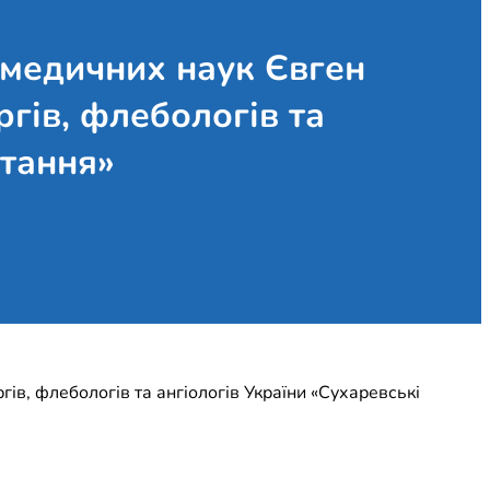
т медичних наук Євген
ргів, флебологів та
итання»
гів, флебологів та ангіологів України «Сухаревські