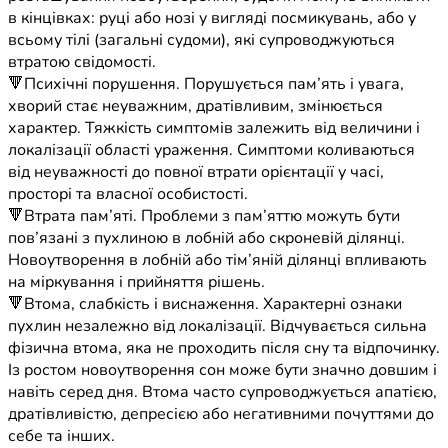
в кінцівках: руці або нозі у вигляді посмикувань, або у
всьому тілі (загальні судоми), які супроводжуються
втратою свідомості.
🔻Психічні порушення. Порушується пам’ять і увага,
хворий стає неуважним, дратівливим, змінюється
характер. Тяжкість симптомів залежить від величини і
локалізації області ураження. Симптоми коливаються
від неуважності до повної втрати орієнтації у часі,
просторі та власної особистості.
🔻Втрата пам’яті. Проблеми з пам’яттю можуть бути
пов’язані з пухлиною в лобній або скроневій ділянці.
Новоутворення в лобній або тім’яній ділянці впливають
на міркування і прийняття рішень.
🔻Втома, слабкість і виснаження. Характерні ознаки
пухлин незалежно від локалізації. Відчувається сильна
фізична втома, яка не проходить після сну та відпочинку.
Із ростом новоутворення сон може бути значно довшим і
навіть серед дня. Втома часто супроводжується апатією,
дратівливістю, депресією або негативними почуттями до
себе та інших.