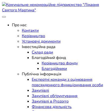
Skip
to
content
Поліклініка Мукачево
Комунальне некомерційне
Про нас
Контакти
підприємство "Лікарня
Керівництво
Установчі документи
Святого Мартина"
Інвестиційна рада
Склад ради
Благодійний фонд
Керівництво фонду
Благодійники
Публічна інформація
Експертні команди з оцінювання
повсякденного функціонування особи
Закупівлі
Закупівлі обґрунтування
Закупівлі в Prozorro
Фінансова діяльність