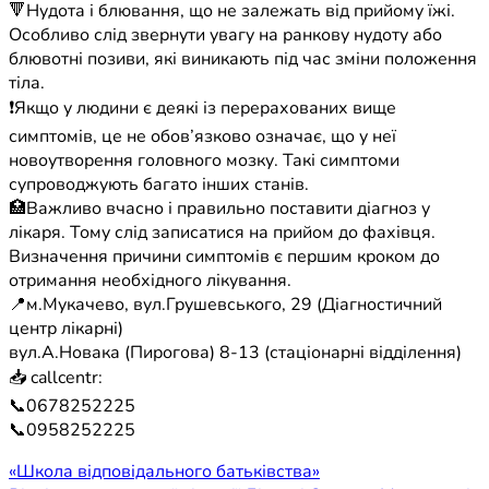
🔻Нудота і блювання, що не залежать від прийому їжі.
Особливо слід звернути увагу на ранкову нудоту або
блювотні позиви, які виникають під час зміни положення
тіла.
❗️Якщо у людини є деякі із перерахованих вище
симптомів, це не обов’язково означає, що у неї
новоутворення головного мозку. Такі симптоми
супроводжують багато інших станів.
🏥Важливо вчасно і правильно поставити діагноз у
лікаря. Тому слід записатися на прийом до фахівця.
Визначення причини симптомів є першим кроком до
отримання необхідного лікування.
📍м.Мукачево, вул.Грушевського, 29 (Діагностичний
центр лікарні)
вул.А.Новака (Пирогова) 8-13 (стаціонарні відділення)
📥 callcentr:
📞0678252225
📞0958252225
Навігація
«Школа відповідального батьківства»