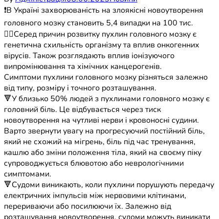
❗️В Україні захворюваність на злоякісні новоутворення
головного мозку становить 5,4 випадки на 100 тис.
👉🏼Серед причин розвитку пухлин головного мозку є
генетична схильність організму та вплив онкогенних
вірусів. Також розглядають вплив іонізуючого
випромінювання та хімічних канцерогенів.
Симптоми пухлини головного мозку різняться залежно
від типу, розміру і точного розташування.
🔻У близько 50% людей з пухлинами головного мозку є
головний біль. Це відбувається через тиск
новоутворення на чутливі нерви і кровоносні судини.
Варто звернути увагу на прогресуючий постійний біль,
який не схожий на мігрень, біль під час тренування,
кашлю або зміни положення тіла, який на своєму піку
супроводжується блювотою або неврологічними
симптомами.
🔻Судоми виникають, коли пухлини порушують передачу
електричних імпульсів між нервовими клітинами,
перериваючи або посилюючи їх. Залежно від
розташування новоутворення, судоми можуть виникати