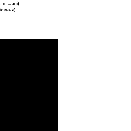
 лікарні)
ілення)