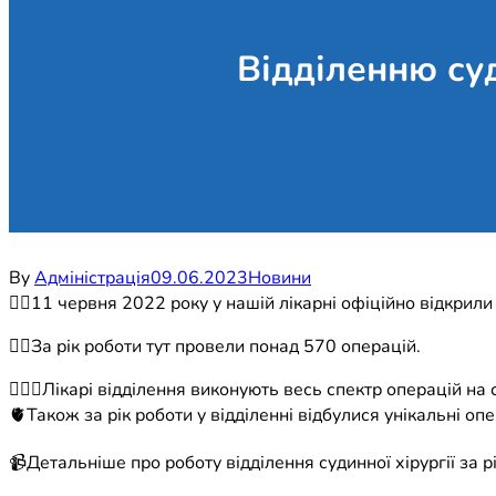
Відділенню суд
By
Адміністрація
09.06.2023
Новини
☝🏼11 червня 2022 року у нашій лікарні офіційно відкрили в
👉🏼За рік роботи тут провели понад 570 операцій.
🧑🏻‍⚕️Лікарі відділення виконують весь спектр операцій на
🫀Також за рік роботи у відділенні відбулися унікальні опе
📹Детальніше про роботу відділення судинної хірургії за р