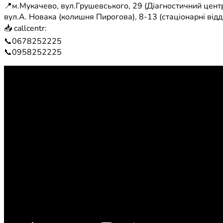
📍м.Мукачево, вул.Грушевського, 29 (Діагностичний центр
вул.А. Новака (колишня Пирогова), 8-13 (стаціонарні відд
📥 callcentr:
📞0678252225
📞0958252225