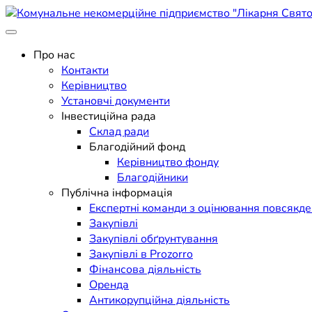
Skip
to
Поліклініка Мукачево
content
Комунальне некомерційне п
Про нас
Контакти
Керівництво
Установчі документи
Інвестиційна рада
Склад ради
Благодійний фонд
Керівництво фонду
Благодійники
Публічна інформація
Експертні команди з оцінювання повсякд
Закупівлі
Закупівлі обґрунтування
Закупівлі в Prozorro
Фінансова діяльність
Оренда
Антикорупційна діяльність