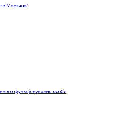
ідприємство "Лікарня Свят
енного функціонування особи