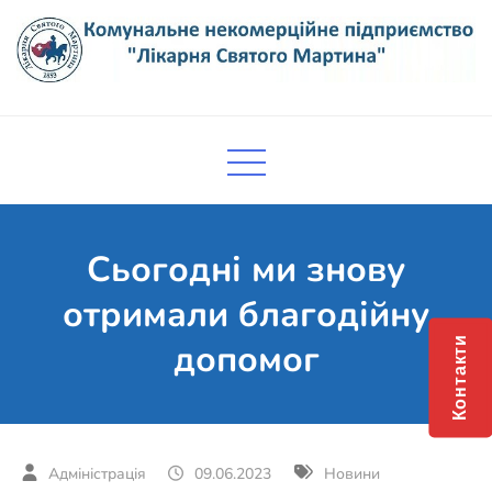
Skip
to
content
Комунальне некомерційне
Поліклініка Мукачево
підприємство "Лікарня Святого
Мартина"
Сьогодні ми знову
отримали благодійну
Контакти
допомог
09.06.2023
Новини