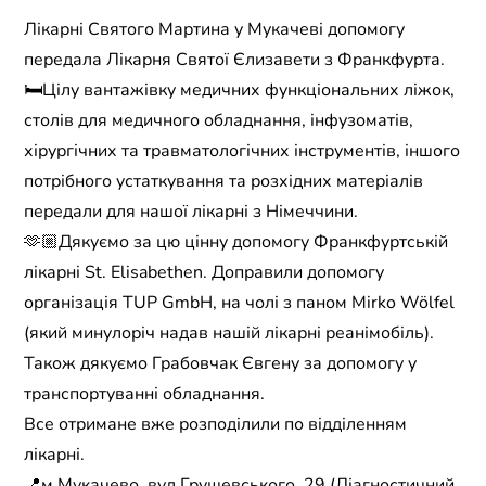
Лікарні Святого Мартина у Мукачеві допомогу
передала Лікарня Святої Єлизавети з Франкфурта.
🛏Цілу вантажівку медичних функціональних ліжок,
столів для медичного обладнання, інфузоматів,
хірургічних та травматологічних інструментів, іншого
потрібного устаткування та розхідних матеріалів
передали для нашої лікарні з Німеччини.
🫶🏼Дякуємо за цю цінну допомогу Франкфуртській
лікарні St. Elisabethen. Доправили допомогу
організація TUP GmbH, на чолі з паном Mirko Wölfel
(який минулоріч надав нашій лікарні реанімобіль).
Також дякуємо Грабовчак Євгену за допомогу у
транспортуванні обладнання.
Все отримане вже розподілили по відділенням
лікарні.
📍м.Мукачево, вул.Грушевського, 29 (Діагностичний