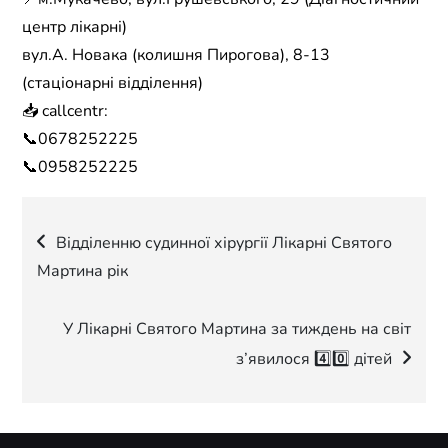
центр лікарні)
вул.А. Новака (колишня Пирогова), 8-13
(стаціонарні відділення)
📥 callcentr:
📞0678252225
📞0958252225
Навігація
Відділенню судинної хірургії Лікарні Святого
Мартина рік
записів
У Лікарні Святого Мартина за тиждень на світ
з’явилося 4️⃣0️⃣ дітей