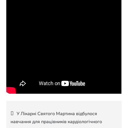
Навігація
У Лікарні Святого Мартина відбулося
навчання для працівників кардіологічного
записів