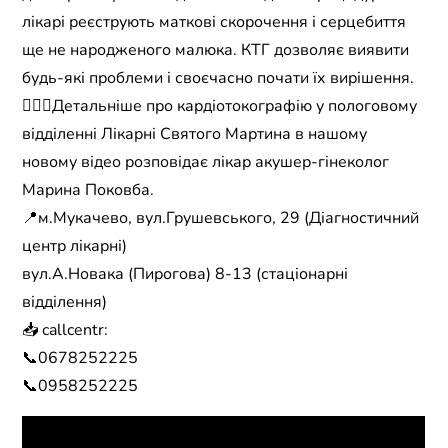
лікарі реєструють маткові скорочення і серцебиття
ще не народженого малюка. КТГ дозволяє виявити
будь-які проблеми і своєчасно почати їх вирішення.
👩🏻‍⚕️Детальніше про кардіотокографію у пологовому
відділенні Лікарні Святого Мартина в нашому
новому відео розповідає лікар акушер-гінеколог
Марина Поковба.
📍м.Мукачево, вул.Грушевського, 29 (Діагностичний
центр лікарні)
вул.А.Новака (Пирогова) 8-13 (стаціонарні
відділення)
📥 callcentr:
📞0678252225
📞0958252225