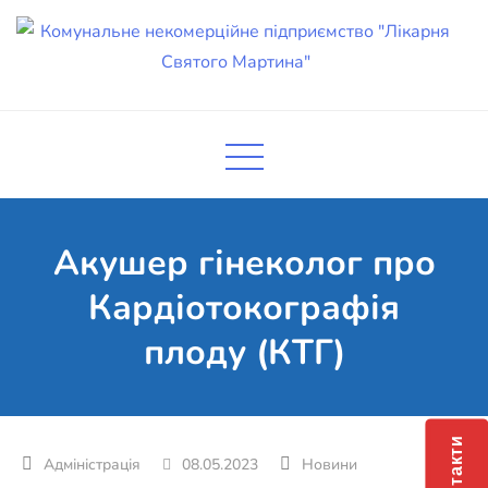
Skip
to
content
Комунальне некомерційне
Поліклініка Мукачево
підприємство "Лікарня Святого
Мартина"
Акушер гінеколог про
Кардіотокографія
плоду (КТГ)
Контакти
08.05.2023
Новини