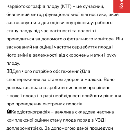
Кардіотокографія плоду (КТГ) – це сучасний,
безпечний метод функціональної діагностики, який
застосовується для оцінки внутрішньоутробного
стану плоду під час вагітності та пологів і
проводиться за допомогою фетального монітора. Він
заснований на оцінці частоти серцебиття плода і
його зміні в залежності від скорочень матки і руху
плоду.
☝🏼Для чого потрібно обстеження?Для
спостереження за станом здоров’я малюка. Воно
допомагає вчасно зробити висновок про рівень
гіпоксії плода і в разі необхідності прийняти рішення
про проведення екстрених пологів.
🏥Кардіотокографія – важлива складова частина
комплексної оцінки стану плода поряд з УЗД і
доплерометрією. За допомогою даної процедури