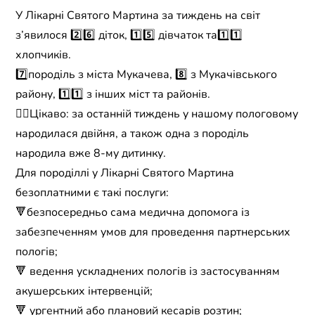
У Лікарні Святого Мартина за тиждень на світ
з’явилося 2️⃣6️⃣ діток, 1️⃣5️⃣ дівчаток та1️⃣1️⃣
хлопчиків.
7️⃣породіль з міста Мукачева, 8️⃣ з Мукачівського
району, 1️⃣1️⃣ з інших міст та районів.
☝🏼Цікаво: за останній тиждень у нашому пологовому
народилася двійня, а також одна з породіль
народила вже 8-му дитинку.
Для породіллі у Лікарні Святого Мартина
безоплатними є такі послуги:
🔻безпосередньо сама медична допомога із
забезпеченням умов для проведення партнерських
пологів;
🔻 ведення ускладнених пологів із застосуванням
акушерських інтервенцій;
🔻 ургентний або плановий кесарів розтин;