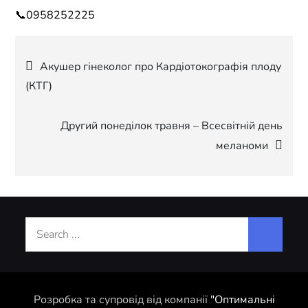
📞0958252225
Навігація
Акушер гінеколог про Кардіотокографія плоду
(КТГ)
записів
Другий понеділок травня – Всесвітній день
меланоми
Search
for:
Розробка та супровід від компанії
"Оптимальні