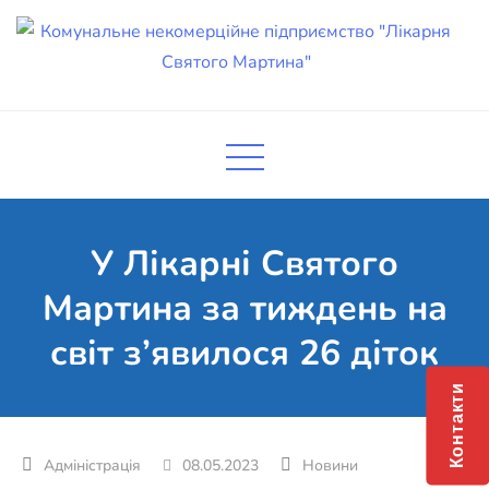
Skip
to
content
Комунальне некомерційне
Поліклініка Мукачево
підприємство "Лікарня Святого
Мартина"
У Лікарні Святого
Мартина за тиждень на
світ з’явилося 26 діток
Контакти
08.05.2023
Новини