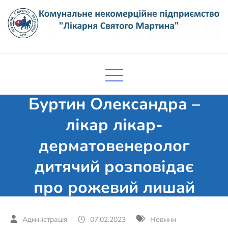
Skip
to
content
Комунальне некомерційне
Поліклініка Мукачево
підприємство "Лікарня Святого
Мартина"
Буртин Олександра –
лікар лікар-
дерматовенеролог
дитячий розповідає
про рожевий лишай
07.02.2023
Новини