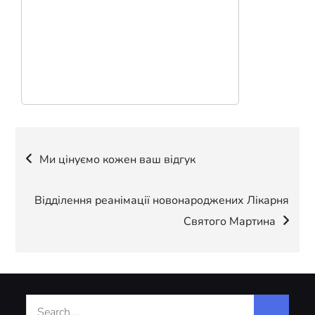
Навігація
Ми цінуємо кожен ваш відгук
записів
Відділення реанімації новонароджених Лікарня
Святого Мартина
Search