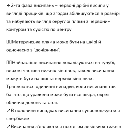
🔹2-га фаза висипань – червоні дрібні висипи у
вигляді прищиків, що згодом збільшуються в розмірі
та набувають вигляд округлої плями з червоним
контуром та сухістю по центру.
☝🏻Материнська пляма може бути на шкірі й
одночасно з “дочірними”.
👉🏻Найчастіше висипання локалізуються на тулубі,
верхня частина нижніх кінцівок, також висипання
можуть бути на шиї та верхніх кінцівках.
Трапляються одиничні випадки, коли висипань так
багато, що уражена може бути вся шкіра, окрім
обличчя долонь та стоп.
📌В половини випадках висипання супроводжується
свербіжем.
📌Висипання з’являються протягом декількох тижнів