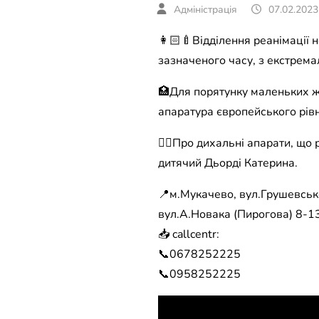
07.02.2023
👩🏻‍🍼Відділення реанімації
зазначеного часу, з екстрема
🏥Для порятунку маленьких жи
апаратура європейського рівн
☝🏻Про дихальні апарати, що 
дитячий Дьорді Катерина.
📍м.Мукачево, вул.Грушевсько
вул.А.Новака (Пирогова) 8-13
📥 callcentr:
📞0678252225
📞0958252225