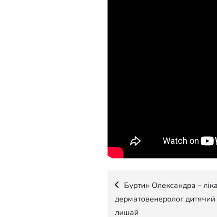
Навігація
Буртин Олександра – ліка
дерматовенеролог дитячий 
записів
лишай