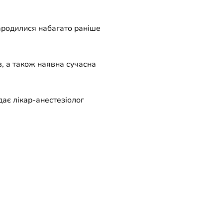
народилися набагато раніше
в, а також наявна сучасна
дає лікар-анестезіолог