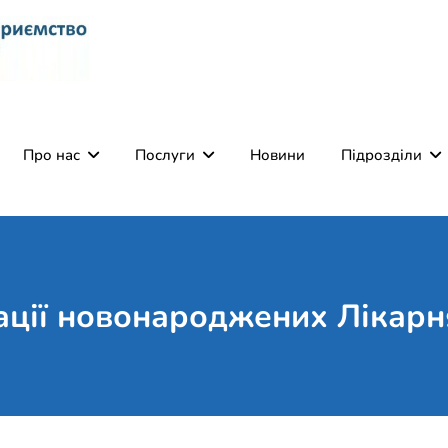
Комунальне некомерці
Поліклініка Мукачево
Святого Мартина"
Про нас
Послуги
Новини
Підрозділи
ації новонароджених Лікар