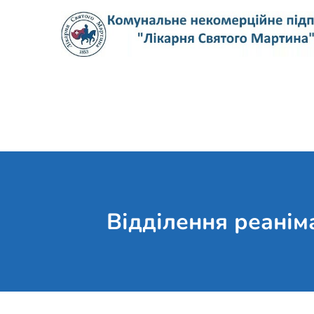
Skip
to
content
Відділення реанім