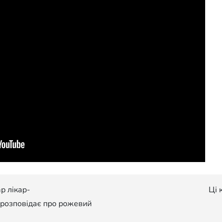
р лікар-
Ці 
розповідає про рожевий