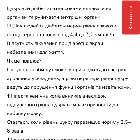
Контакти
Цукровий діабет здатен роками впливати на
організм та руйнувати внутрішні органи.
👉🏻Для людей із діабетом норма рівня глюкози
натщесерце становить від 4,4 до 7,2 ммоль/л.
Відсутність лікування при діабеті є вкрай
небезпечним для життя.
Як це працює?
Порушення обміну глюкози призводить до гострих і
хронічних ускладнень, а різкі перепади рівня цукру
ведуть до порушення функції органів та навіть коми.
⬆️ Гіперглікемічна кома виникає внаслідок
підвищеного рівня цукру та може призвести до
набряку мозку.
Стається, коли рівень цукру перевищує норму у 2,5–
6 разів.
⬇️ Гіпоглікемічна кома виникає через швидке