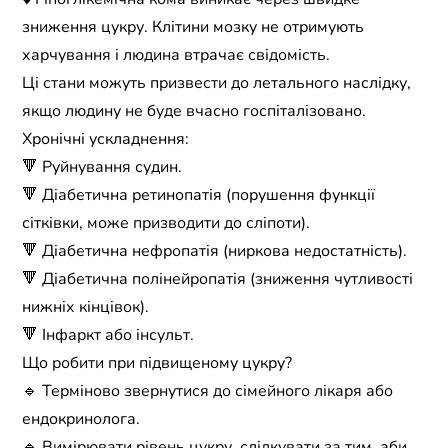
зниження цукру. Клітини мозку не отримують
харчування і людина втрачає свідомість.
Ці стани можуть призвести до летального наслідку,
якщо людину не буде вчасно госпіталізовано.
Хронічні ускладнення:
🔻 Руйнування судин.
🔻 Діабетична ретинопатія (порушення функції
сітківки, може призводити до сліпоти).
🔻 Діабетична нефропатія (ниркова недостатність).
🔻 Діабетична полінейропатія (зниження чутливості
нижніх кінцівок).
🔻 Інфаркт або інсульт.
Що робити при підвищеному цукру?
🔹 Терміново звернутися до сімейного лікаря або
ендокринолога.
🔹 Вимірювати рівень цукру, слідкувати за тим, аби