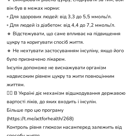
він був в межах норми:
▫️ Для здорових людей: від 3,3 до 5,5 ммоль/л.
▫️ Для людей із діабетом: від 4,4 до 7,2 ммоль/л.
🔹 Відстежувати, що саме впливає на підвищення
цукру та коригувати спосіб життя.
🔹 Не нехтувати застосуванням інсуліну, якщо його
було призначено лікарем.
Інсулін допоможе не виснажувати організм
надвисоким рівнем цукру та жити повноцінним
життям.
☝🏻 В Україні діє механізм відшкодування державою
вартості ліків, до яких входить і інсулін.
Більше про цю програму
(https://t.me/actforhealth/268)
Контроль рівня глюкози насамперед залежить від
способу життя.