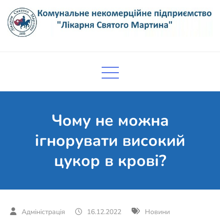
Skip
to
content
Комунальне некомерційне
Поліклініка Мукачево
підприємство "Лікарня Святого
Мартина"
Чому не можна
ігнорувати високий
цукор в крові?
16.12.2022
Новини