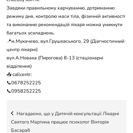
Завдяки правильному харчуванню, дотриманню
режиму дня, контролю маси тіла, фізичній активності
та виконанню рекомендацій лікаря можна уникнути
багатьох ускладнень.
📍м.Мукачево, вул.Грушевського, 29 (Діагностичний
центр лікарні)
вул.А.Новака (Пирогова) 8-13 (стаціонарні
відділення)
📥 callcentr:
📞0678252225
📞0958252225
Навігація
Нагадаємо, що у Дитячій консультації Лікарні
Святого Мартина працює психолог Вікторія
записів
Басараб