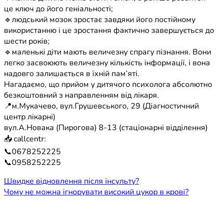
це ключ до його геніальності;
🔹людський мозок зростає завдяки його постійному
використанню і це зростання фактично завершується до
шести років;
🔹маленькі діти мають величезну спрагу пізнання. Вони
легко засвоюють величезну кількість інформації, і вона
надовго залишається в їхній пам’яті.
Нагадаємо, що прийом у дитячого психолога абсолютно
безкоштовний з направленням від лікаря.
📍м.Мукачево, вул.Грушевського, 29 (Діагностичний
центр лікарні)
вул.А.Новака (Пирогова) 8-13 (стаціонарні відділення)
📥 callcentr:
📞0678252225
📞0958252225
Навігація
Швидке відновлення після інсульту?
Чому не можна ігнорувати високий цукор в крові?
записів