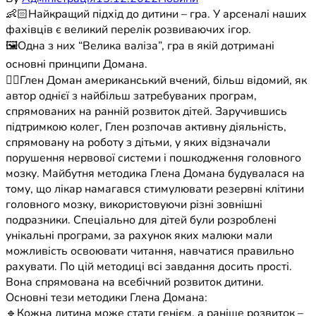
👶🏻Найкращий підхід до дитини – гра. У арсеналі наших
фахівців є великий перелік розвиваючих ігор.
🖼Одна з них “Велика валіза”, гра в якій дотримані
основні принципи Домана.
☝🏻Глен Доман американський вчений, більш відомий, як
автор однієї з найбільш затребуваних програм,
спрямованих на ранній розвиток дітей. Заручившись
підтримкою колег, Глен розпочав активну діяльність,
спрямовану на роботу з дітьми, у яких відзначали
порушення нервової системи і пошкодження головного
мозку. Майбутня методика Глена Домана будувалася на
тому, що лікар намагався стимулювати резервні клітини
головного мозку, використовуючи різні зовнішні
подразники. Спеціально для дітей були розроблені
унікальні програми, за рахунок яких малюки мали
можливість освоювати читання, навчатися правильно
рахувати. По цій методиці всі завдання досить прості.
Вона спрямована на всебічний розвиток дитини.
Основні тези методики Глена Домана:
🔹Кожна дитина може стати генієм, а раніше розвиток –