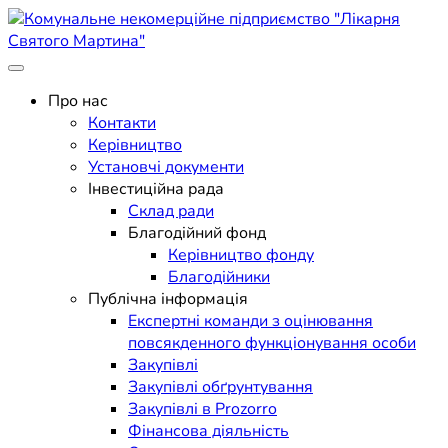
Skip
to
content
Поліклініка Мукачево
Комунальне некомерційне
Про нас
Контакти
підприємство "Лікарня
Керівництво
Установчі документи
Святого Мартина"
Інвестиційна рада
Склад ради
Благодійний фонд
Керівництво фонду
Благодійники
Публічна інформація
Експертні команди з оцінювання
повсякденного функціонування особи
Закупівлі
Закупівлі обґрунтування
Закупівлі в Prozorro
Фінансова діяльність