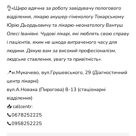
👌
«Щиро вдячна за роботу завідувачу пологового
відділення, лікарю акушер-гінекологу Токарському
Юрію Дьордьовичу та лікарю-неонатологу Вантуш
Олесі Іванівні. Чудові лікарі, які люблять свою справу
і пацієнтів, яким не шкода витраченого часу для
людини. Дякую вам за високий професіоналізм,
людське ставлення, увагу та привітність»
.
📍м.Мукачево, вул.Грушевського, 29 (Діагностичний
центр лікарні)
вул.А.Новака (Пирогова) 8-13 (стаціонарні
відділення)
📥 callcentr:
📞0678252225
📞0958252225