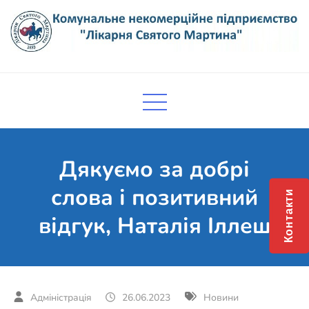
Skip
to
content
Комунальне некомерційне
Поліклініка Мукачево
підприємство "Лікарня Святого
Мартина"
Дякуємо за добрі
слова і позитивний
Контакти
відгук, Наталія Іллеш
26.06.2023
Новини