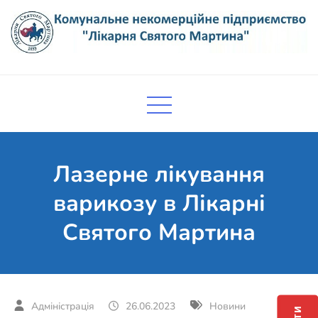
Skip
to
content
Комунальне некомерційне
Поліклініка Мукачево
підприємство "Лікарня Святого
Мартина"
Лазерне лікування
варикозу в Лікарні
Святого Мартина
26.06.2023
Новини