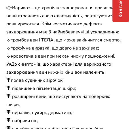
Контакти
👉Варикоз – це хронічне захворювання при якому
вени втрачають свою еластичність, розтягуються і
розширюються. Крім косметичного дефекта
захворювання має 3 найнебезпечніші ускладнення:
🔹тромбоз вен і ТЕЛА, що може закінчитися смертю;
🔹трофічна виразка, що довго не заживає;
🔹кровотеча з вен при механічному пошкодженні.
📥До симптомів, що характерні для варикозного
захворювання вен нижніх кінцівок належить:
🔻поява судинних зірочок;
🔻 підвищена пігментація шкіри;
🔻 розширені вени, що виступають на поверхню
шкіри;
🔻 виразки, пухирі, дерматити;
🔻 набряки ніг;
🔻 свербіж шкіри та/або зміна її кольору біля