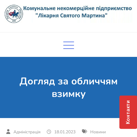
Skip
to
content
Комунальне некомерційне
Поліклініка Мукачево
підприємство "Лікарня Святого
Мартина"
Догляд за обличчям
взимку
Контакти
18.01.2023
Новини