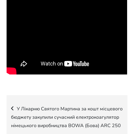
Навігація
У Лікарню Святого Мартина за кошт місцевого
бюджету закупили сучасний електрокоагулятор
записів
німецького виробництва BOWA (Бова) ARC 250