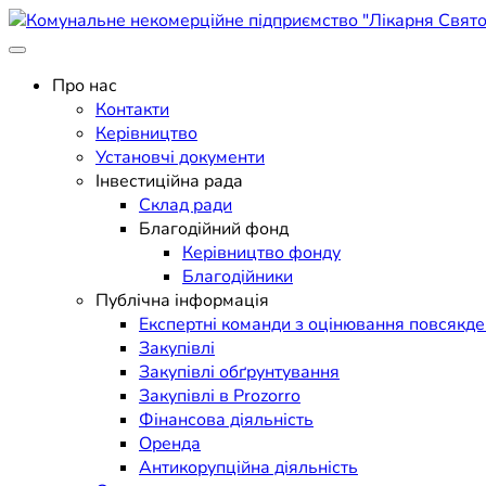
Skip
to
Поліклініка Мукачево
content
Комунальне некомерційне п
Про нас
Контакти
Керівництво
Установчі документи
Інвестиційна рада
Склад ради
Благодійний фонд
Керівництво фонду
Благодійники
Публічна інформація
Експертні команди з оцінювання повсякд
Закупівлі
Закупівлі обґрунтування
Закупівлі в Prozorro
Фінансова діяльність
Оренда
Антикорупційна діяльність