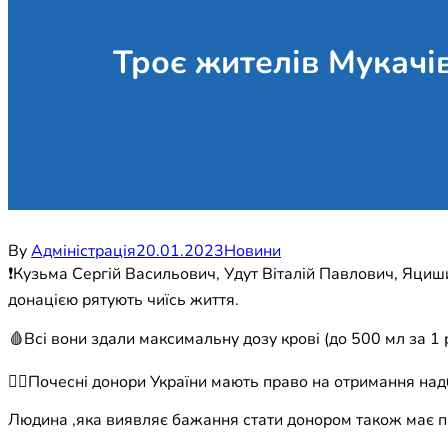
Троє жителів Мукачі
By
Адміністрація
20.01.2023
Новини
❗️Кузьма Сергій Васильович, Удут Віталій Павлович, Яциш
донацією рятують чиїсь життя.
🩸Всі вони здали максимальну дозу крові (до 500 мл за 1 р
👉🏻Почесні донори України мають право на отримання надб
Людина ,яка виявляє бажання стати донором також має п