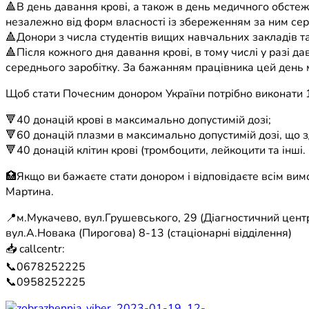
🔺В день давання крові, а також в день медичного обстеже
незалежно від форм власності із збереженням за ним сер
🔺Донори з числа студентів вищих навчальних закладів та
🔺Після кожного дня давання крові, в тому числі у разі да
середнього заробітку. За бажанням працівника цей день м
Щоб стати Почесним донором України потрібно виконати 1 
🔻40 донацій крові в максимально допустимій дозі;
🔻60 донацій плазми в максимально допустимій дозі, що 
🔻40 донацій клітин крові (тромбоцити, лейкоцити та інші
🏥Якщо ви бажаєте стати донором і відповідаєте всім вимо
Мартина.
📍м.Мукачево, вул.Грушевського, 29 (Діагностичний центр
вул.А.Новака (Пирогова) 8-13 (стаціонарні відділення)
📥 callcentr:
📞0678252225
📞0958252225