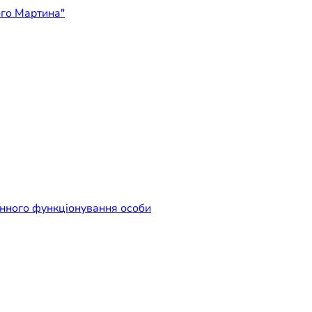
ідприємство "Лікарня Свят
енного функціонування особи