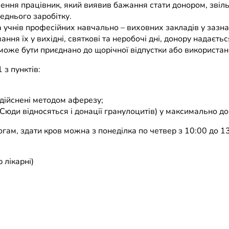
ння працівник, який виявив бажання стати донором, звільня
еднього заробітку.
 учнів професійних навчально – виховних закладів у зазнач
вання їх у вихідні, святкові та неробочі дні, донору надає
оже бути приєднано до щорічної відпустки або використано
з пунктів:
здійснені методом аферезу;
. Сюди відносяться і донації гранулоцитів) у максимально д
гам, здати кров можна з понеділка по четвер з 10:00 до 13
 лікарні)