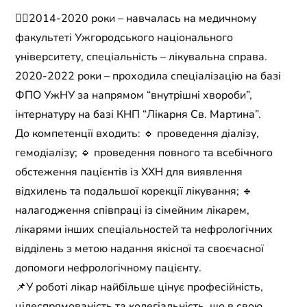
☝🏻2014-2020 роки – навчалась на медичному
факультеті Ужгородського національного
університету, спеціальність – лікувальна справа.
2020-2022 роки – проходила спеціалізацію на базі
ФПО УжНУ за напрямом “внутрішні хвороби”,
інтернатуру на базі КНП “Лікарня Св. Мартина”.
До компетенції входить: 🔹 проведення діалізу,
гемодіалізу; 🔹 проведення повного та всебічного
обстеження пацієнтів із ХХН для виявлення
відхилень та подальшої корекції лікування; 🔹
налагодження співпраці із сімейним лікарем,
лікарями інших спеціальностей та нефрологічних
відділень з метою надання якісної та своєчасної
допомоги нефрологічному пацієнту.
📌У роботі лікар найбільше цінує професійність,
цілеспрямованість та колегіальність, що в свою