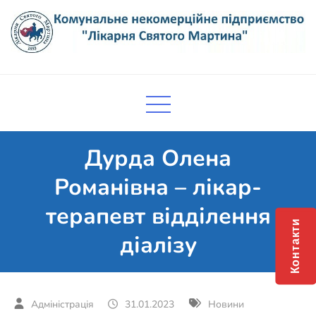
Skip
to
content
Комунальне некомерційне
Поліклініка Мукачево
підприємство "Лікарня Святого
Мартина"
Дурда Олена
Романівна – лікар-
терапевт відділення
Контакти
діалізу
31.01.2023
Новини