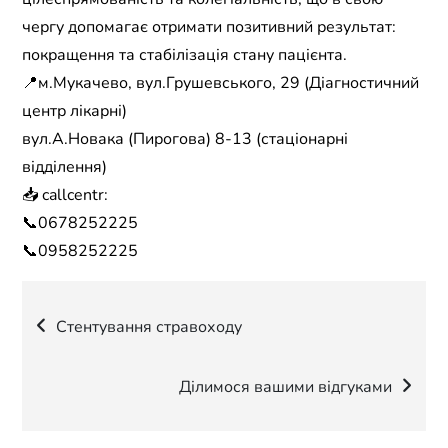
чергу допомагає отримати позитивний результат:
покращення та стабілізація стану пацієнта.
📍м.Мукачево, вул.Грушевського, 29 (Діагностичний
центр лікарні)
вул.А.Новака (Пирогова) 8-13 (стаціонарні
відділення)
📥 callcentr:
📞0678252225
📞0958252225
Навігація
Стентування стравоходу
записів
Ділимося вашими відгуками