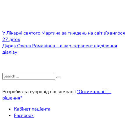
Навігація
У Лікарні святого Мартина за тиждень на світ з’явилося
27 діток
записів
Дурда Олена Романівна – лікар-терапевт відділення
діалізу
Search
for:
Розробка та супровід від компанії
"Оптимальні ІТ-
рішення"
Кабінет пацієнта
Facebook