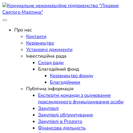
Skip
to
content
Поліклініка Мукачево
Комунальне некомерційне
Про нас
Контакти
підприємство "Лікарня
Керівництво
Установчі документи
Святого Мартина"
Інвестиційна рада
Склад ради
Благодійний фонд
Керівництво фонду
Благодійники
Публічна інформація
Експертні команди з оцінювання
повсякденного функціонування особи
Закупівлі
Закупівлі обґрунтування
Закупівлі в Prozorro
Фінансова діяльність