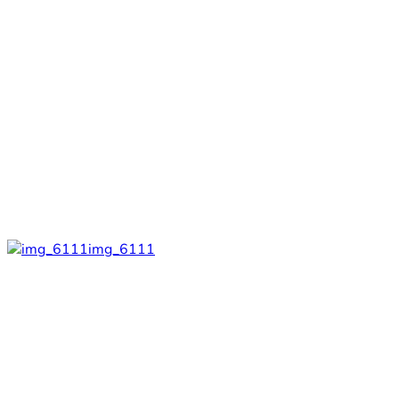
img_6111