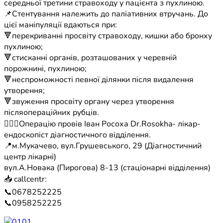
середньої третини стравоходу у пацієнта з пухлиною.
📌Стентування належить до паліативних втручань. До
цієї маніпуляції вдаються при:
🔻перекриванні просвіту стравоходу, кишки або бронху
пухлиною;
🔻стисканні органів, розташованих у черевній
порожнині, пухлиною;
🔻неспроможності певної ділянки після видалення
утворення;
🔻звуження просвіту органу через утворення
післяопераційних рубців.
🧑🏻‍⚕️Операцію провів Іван Росоха Dr.Rosokha- лікар-
ендоскопіст діагностичного відділення.
📍м.Мукачево, вул.Грушевського, 29 (Діагностичний
центр лікарні)
вул.А.Новака (Пирогова) 8-13 (стаціонарні відділення)
📥 callcentr:
📞0678252225
📞0958252225
01