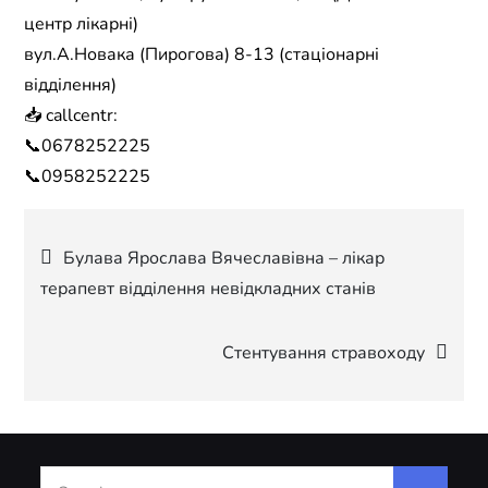
центр лікарні)
вул.А.Новака (Пирогова) 8-13 (стаціонарні
відділення)
📥 callcentr:
📞0678252225
📞0958252225
Навігація
Булава Ярослава Вячеславівна – лікар
терапевт відділення невідкладних станів
записів
Стентування стравоходу
Search