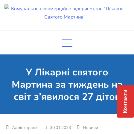
Skip
to
content
Комунальне некомерційне
Поліклініка Мукачево
підприємство "Лікарня Святого
Мартина"
У Лікарні святого
Мартина за тиждень на
Контакти
світ з’явилося 27 діток
30.01.2023
Новини