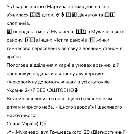
У Лікарні святого Мартина за тиждень на світ
з’явилося 2️⃣7️⃣ діток. 🎊🤱 1️⃣6️⃣ дівчаток та 1️⃣1️⃣
хлопчиків.
5️⃣ породіль з міста Мукачева, 1️⃣1️⃣ з Мукачівського
району, 1️⃣1️⃣з інших міст та районів (5️⃣ жінки
тимчасово переселені у зв’язку з воєнним станом в
країні)
Пологове відділення лікарні в умовах воєнних дій
продовжує надавати екстрену акушерсько-
гінекологiчну допомогу жінкам з усіх куточків
України 24/7 БЕЗКОШТОВНО🤰
Вітаємо щасливих батьків, щиро бажаємо всім
діткам мирного неба, міцного здоров’я і щасливого
майбутнього!
Слава Україні🇺🇦
📍м.Мукачево, вул.Грушевського, 29 (Діагностичний