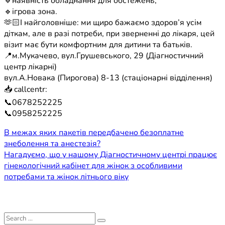
🔹наявність обладнання для обстежень;
🔹ігрова зона.
🫶🏻І найголовніше: ми щиро бажаємо здоров’я усім
діткам, але в разі потреби, при зверненні до лікаря, цей
візит має бути комфортним для дитини та батьків.
📍м.Мукачево, вул.Грушевського, 29 (Діагностичний
центр лікарні)
вул.А.Новака (Пирогова) 8-13 (стаціонарні відділення)
📥 callcentr:
📞0678252225
📞0958252225
Навігація
В межах яких пакетів передбачено безоплатне
знеболення та анестезія?
записів
Нагадуємо, що у нашому Діагностичному центрі працює
гінекологічний кабінет для жінок з особливими
потребами та жінок літнього віку
Search