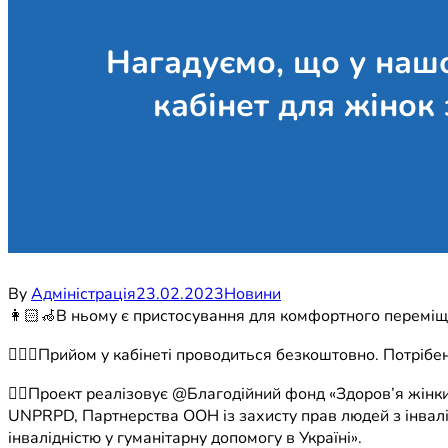
Нагадуємо, що у наш
кабінет для жінок
By
Адміністрація
23.02.2023
Новини
👩🏻‍🦽В ньому є пристосування для комфортного переміщен
👩🏻‍⚕️Прийом у кабінеті проводиться безкоштовно. Потріб
👉🏻Проект реалізовує @Благодійний фонд «Здоров’я жінки
UNPRPD, Партнерства ООН із захисту прав людей з інвалі
інвалідністю у гуманітарну допомогу в Україні».