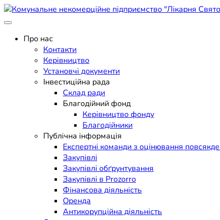
Skip
to
Поліклініка Мукачево
content
Комунальне некомерційне п
Про нас
Контакти
Керівництво
Установчі документи
Інвестиційна рада
Склад ради
Благодійний фонд
Керівництво фонду
Благодійники
Публічна інформація
Експертні команди з оцінювання повсякд
Закупівлі
Закупівлі обґрунтування
Закупівлі в Prozorro
Фінансова діяльність
Оренда
Антикорупційна діяльність