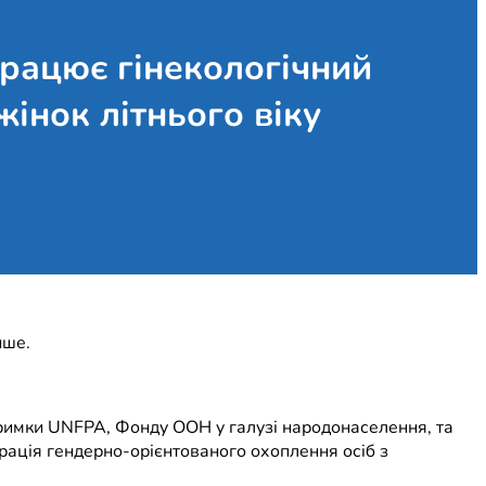
рацює гінекологічний
інок літнього віку
нше.
римки UNFPA, Фонду ООН у галузі народонаселення, та
рація гендерно-орієнтованого охоплення осіб з