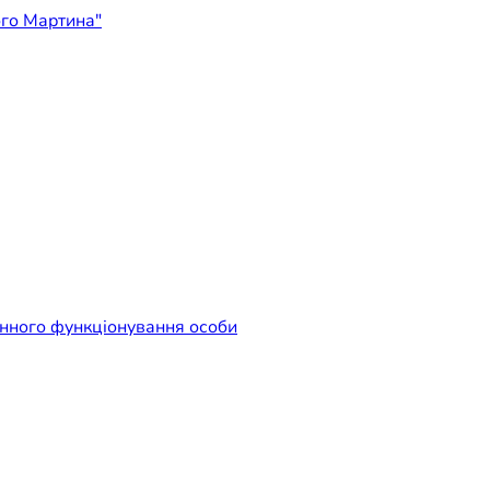
ідприємство "Лікарня Свят
енного функціонування особи