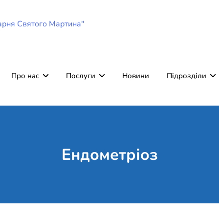
Комунальне неко
Поліклініка Мукачево
"Лікарня Святог
Про нас
Послуги
Новини
Підрозділи
Ендометріоз