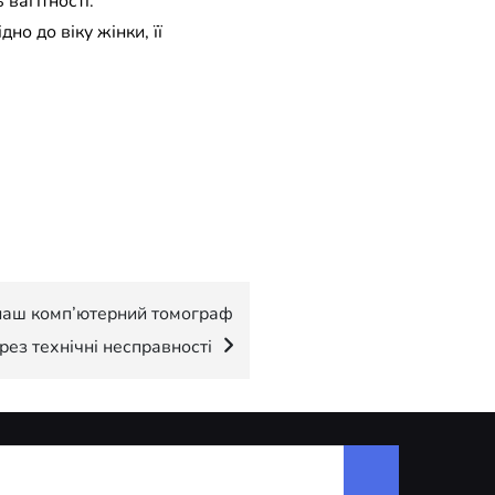
вагітності.
но до віку жінки, її
наш комп’ютерний томограф
ез технічні несправності