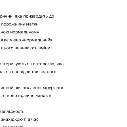
ричин, яка призводить до
є порожнину матки
тичною нормальному
у. Але якщо «нормальний»
 цього виникають зміни і
актеризують як патологію, яка
ж як наслідок так званого
вний вік, численні хірургічні
сто воно вражає жінок в
зплідності.
 знахідкою під час