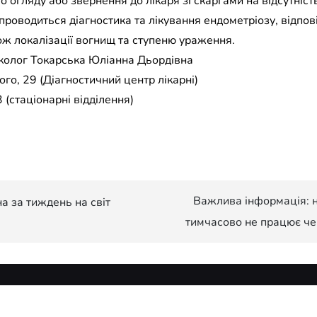
огляду або звернення до лікаря зі скаргами на відсутність 
роводиться діагностика та лікування ендометріозу, відповід
ож локалізації вогнищ та ступеню ураження.
еколог Токарська Юліанна Дьордівна
го, 29 (Діагностичний центр лікарні)
 (стаціонарні відділення)
Важлива інформація: 
а за тиждень на світ
тимчасово не працює чер