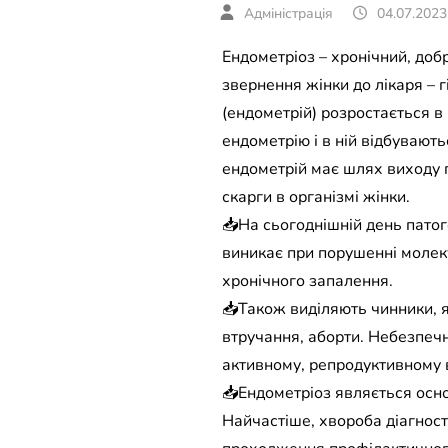
04.07.2023
Ендометріоз – хронічний, доб
звернення жінки до лікаря – 
(ендометрій) розростається в
ендометрію і в ній відбувают
ендометрій має шлях виходу п
скарги в організмі жінки.
📥На сьогоднішній день патог
виникає при порушенні молеку
хронічного запалення.
📥Також виділяють чинники, як
втручання, аборти. Небезпечн
активному, репродуктивному в
📥Ендометріоз являється осно
Найчастіше, хвороба діагносту