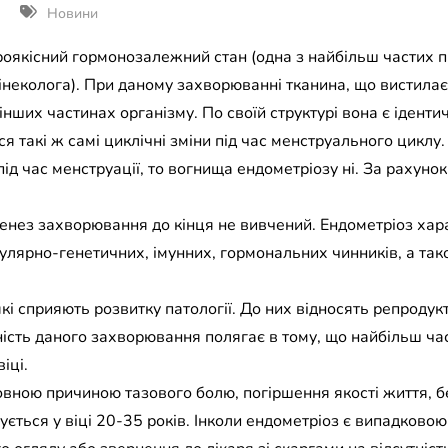
Новини
роякісний гормонозалежний стан (одна з найбільш частих п
гінеколога). При даному захворюванні тканина, що вистила
 інших частинах організму. По своїй структурі вона є іден
ься такі ж самі циклічні зміни під час менструального цикл
ід час менструації, то вогнища ендометріозу ні. За рахунок
енез захворювання до кінця не вивчений. Ендометріоз хар
лярно-генетичних, імунних, гормональних чинників, а тако
і сприяють розвитку патології. До них відносять репродукти
ість даного захворювання полягає в тому, що найбільш ча
іці.
вною причиною тазового болю, погіршення якості життя, бе
ється у віці 20-35 років. Інколи ендометріоз є випадковою