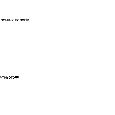
рських пологів;
бутнього❤️