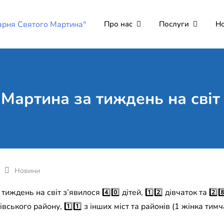
Про нас
Послуги
Н
Комунальне неко
Поліклініка Мукачево
"Лікарня Святог
 Мартина за тиждень на світ 
Новини
ждень на світ з’явилося 4️⃣0️⃣ дітей, 1️⃣2️⃣ дівчаток та 2️⃣8️
івського району, 1️⃣1️⃣ з інших міст та районів (1 жінка тим