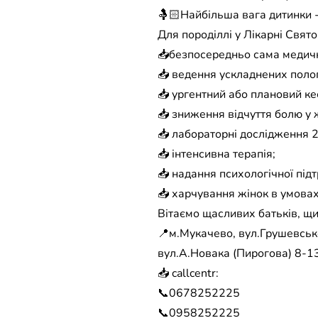
🤱🏻Найбільша вага дитинки 
Для породіллі у Лікарні Свят
📥безпосередньо сама медичн
📥 ведення ускладнених полог
📥 ургентний або плановий ке
📥 зниження відчуття болю у ж
📥 лабораторні дослідження 2
📥 інтенсивна терапія;
📥 надання психологічної під
📥 харчування жінок в умовах
Вітаємо щасливих батьків, щи
📍м.Мукачево, вул.Грушевсько
вул.А.Новака (Пирогова) 8-13
📥 callcentr:
📞0678252225
📞0958252225