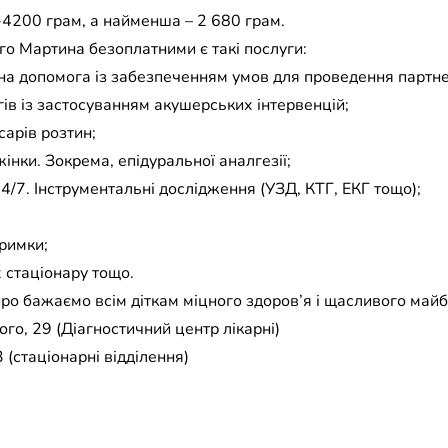
-4200 грам, а найменша – 2 680 грам.
ого Мартина безоплатними є такі послуги:
а допомога із забезпеченням умов для проведення партне
ів із застосуванням акушерських інтервенцій;
сарів розтин;
інки. Зокрема, епідуральної аналгезії;
4/7. Інструментальні дослідження (УЗД, КТГ, ЕКГ тощо);
тримки;
 стаціонару тощо.
ро бажаємо всім діткам міцного здоров’я і щасливого май
го, 29 (Діагностичний центр лікарні)
 (стаціонарні відділення)