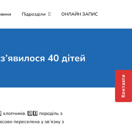
овини
Підрозділи
ОНЛАЙН ЗАПИС
мерційне підприємство
о Мартина"
з’явилося 40 дітей
Контакти
⃣ хлопчиків. 1️⃣3️⃣ породіль з
часово переселена у зв’язку з