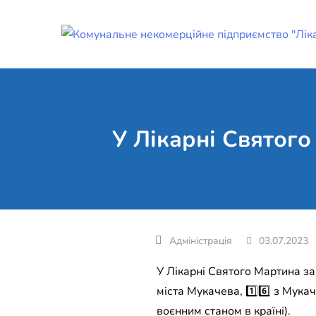
Skip
to
content
У Лікарні Святого
03.07.2023
У Лікарні Святого Мартина за ти
міста Мукачева, 1️⃣6️⃣ з Мукач
воєнним станом в країні).