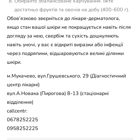
Обирайте збалансоване харчування. Їжте
достатньо фруктів та овочів на добу (400-600 г).
Обов’язково зверніться до лікаря-дерматолога,
якщо стан вашої шкіри не покращується навіть після
догляду за нею, свербіж та сухість дошкуляють
навіть уночі, у вас є відкриті виразки або інфекції
через подряпини, відшаровуються великі ділянки
шкіри.
м.Мукачево, вул.Грушевського, 29 (Діагностичний
центр лікарні)
вул.А.Новака (Пирогова) 8-13 (стаціонарні
відділення)
callcentr:
0678252225
0958252225