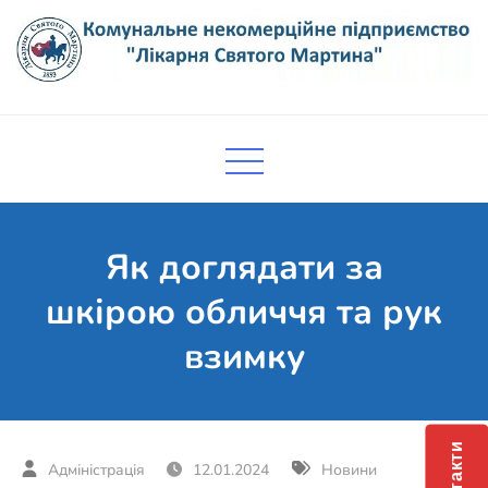
Skip
to
content
Комунальне некомерційне
Поліклініка Мукачево
підприємство "Лікарня Святого
Мартина"
Як доглядати за
шкірою обличчя та рук
взимку
Контакти
12.01.2024
Новини