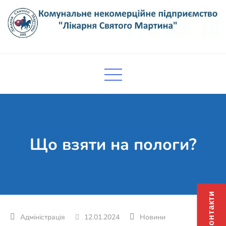
Skip
to
content
Комунальне некомерційне
Поліклініка Мукачево
підприємство "Лікарня Святого
Мартина"
Що взяти на пологи?
Контакти
12.01.2024
Новини