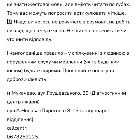
не знати жестової мови, але вміють читати по губах.
Тому вас можуть попросити артикулювати чіткіше.
5️⃣ Якщо ви чогось не розумієте з розмови, не робіть
вигляд, що вам усе ясно. Не бійтесь перепитати чи
уточнити відповідь.
І найголовніше правило – у спілкуванні з людиною з
порушенням слуху чи мовлення (як і з будь-ким
іншим) будьте щирими. Проявляйте повагу та
доброзичливість.
м.Мукачево, вул.Грушевського, 29 (Діагностичний
центр лікарні)
вул.А.Новака (Пирогова) 8-13 (стаціонарні
відділення)
callcentr:
0678252225