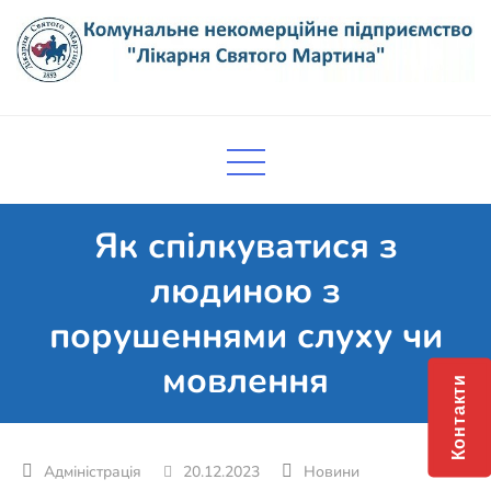
Skip
to
content
Комунальне некомерційне
Поліклініка Мукачево
підприємство "Лікарня Святого
Мартина"
Як спілкуватися з
людиною з
порушеннями слуху чи
мовлення
Контакти
20.12.2023
Новини