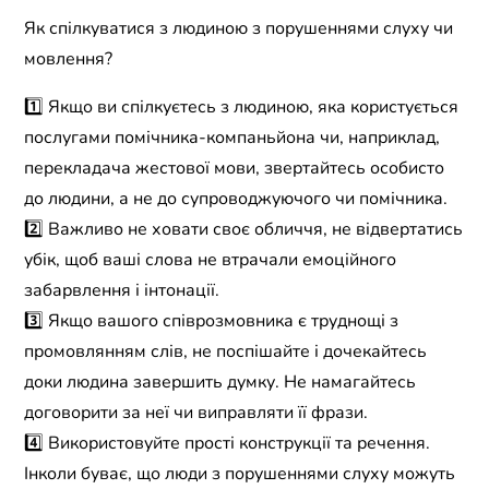
Як спілкуватися з людиною з порушеннями слуху чи
мовлення?
1️⃣ Якщо ви спілкуєтесь з людиною, яка користується
послугами помічника-компаньйона чи, наприклад,
перекладача жестової мови, звертайтесь особисто
до людини, а не до супроводжуючого чи помічника.
2️⃣ Важливо не ховати своє обличчя, не відвертатись
убік, щоб ваші слова не втрачали емоційного
забарвлення і інтонації.
3️⃣ Якщо вашого співрозмовника є труднощі з
промовлянням слів, не поспішайте і дочекайтесь
доки людина завершить думку. Не намагайтесь
договорити за неї чи виправляти її фрази.
4️⃣ Використовуйте прості конструкції та речення.
Інколи буває, що люди з порушеннями слуху можуть