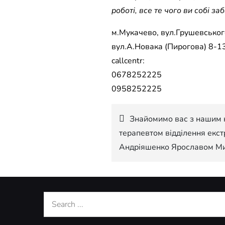
роботі, все те чого ви собі 
м.Мукачево, вул.Грушевського
вул.А.Новака (Пирогова) 8-13
callcentr:
0678252225
0958252225
Навігація
Знайомимо вас з нашим 
терапевтом відділення екст
записів
Андріяшенко Ярославом М
Search
for: