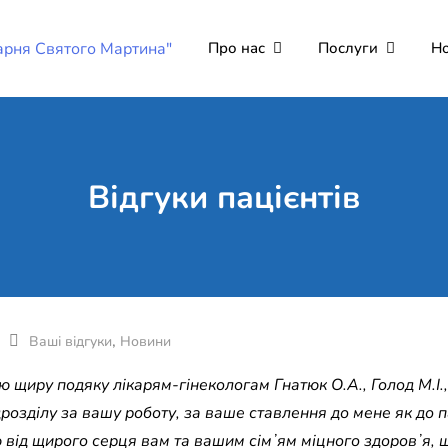
Про нас
Послуги
Н
Комунальне неко
Поліклініка Мукачево
"Лікарня Святог
Відгуки пацієнтів
,
Ваші відгуки
Новини
 щиру подяку лікарям-гінекологам Гнатюк О.А., Голод М.І.,
розділу за вашу роботу, за ваше ставлення до мене як до п
від щирого серця вам та вашим сімʼям міцного здоровʼя, щ