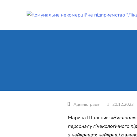
Skip
to
content
20.12.2023
Марина Шаленик:
«Висловлюю
персоналу гінекологічного під
з найкращих найкращі.Бажаю 