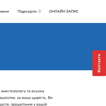
овини
Підрозділи
ОНЛАЙН ЗАПИС
мерційне підприємство
о Мартина"
Контакти
 анестезіологу та всьому
ацієнтки, за вашу щирість. Ви
астя, процвітання у вашій