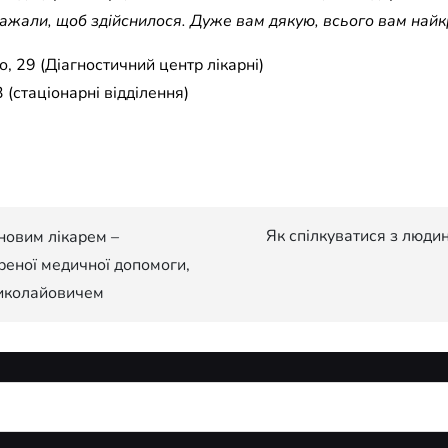
забажали, щоб здійснилося. Дуже вам дякую, всього вам най
, 29 (Діагностичний центр лікарні)
 (стаціонарні відділення)
Як спілкуватися з люди
новим лікарем –
реної медичної допомоги,
иколайовичем