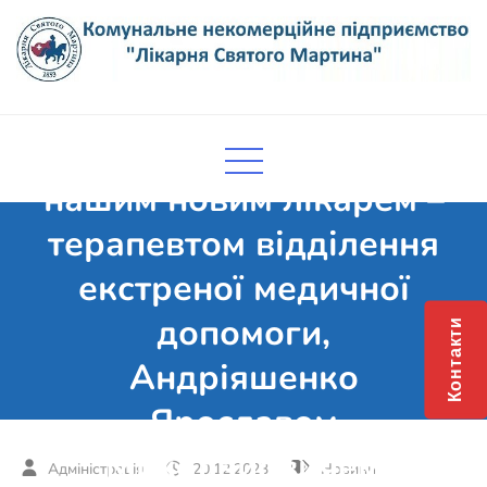
Skip
to
content
Комунальне некомерційне
Поліклініка Мукачево
Знайомимо вас з
підприємство "Лікарня Святого
Мартина"
нашим новим лікарем –
терапевтом відділення
екстреної медичної
допомоги,
Контакти
Андріяшенко
Ярославом
Миколайовичем
20.12.2023
Новини