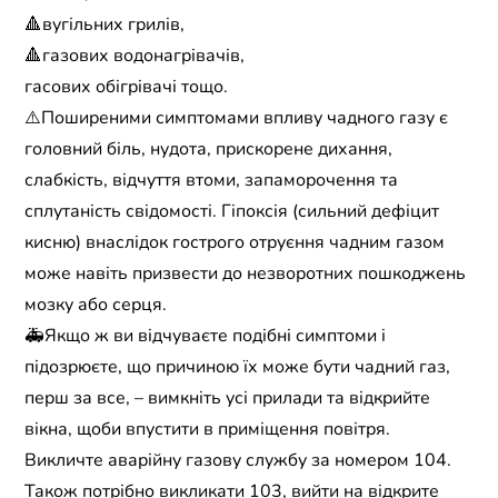
🔺вугільних грилів,
🔺газових водонагрівачів,
гасових обігрівачі тощо.
⚠️Поширеними симптомами впливу чадного газу є
головний біль, нудота, прискорене дихання,
слабкість, відчуття втоми, запаморочення та
сплутаність свідомості. Гіпоксія (сильний дефіцит
кисню) внаслідок гострого отруєння чадним газом
може навіть призвести до незворотних пошкоджень
мозку або серця.
🚑Якщо ж ви відчуваєте подібні симптоми і
підозрюєте, що причиною їх може бути чадний газ,
перш за все, – вимкніть усі прилади та відкрийте
вікна, щоби впустити в приміщення повітря.
Викличте аварійну газову службу за номером 104.
Також потрібно викликати 103, вийти на відкрите