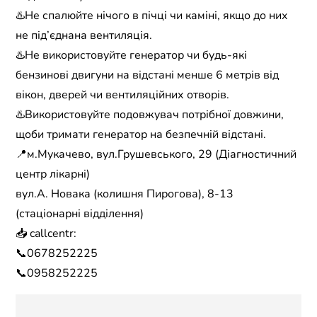
♨️Не спалюйте нічого в пічці чи каміні, якщо до них
не під’єднана вентиляція.
♨️Не використовуйте генератор чи будь-які
бензинові двигуни на відстані менше 6 метрів від
вікон, дверей чи вентиляційних отворів.
♨️Використовуйте подовжувач потрібної довжини,
щоби тримати генератор на безпечній відстані.
📍м.Мукачево, вул.Грушевського, 29 (Діагностичний
центр лікарні)
вул.А. Новака (колишня Пирогова), 8-13
(стаціонарні відділення)
📥 callcentr:
📞0678252225
📞0958252225