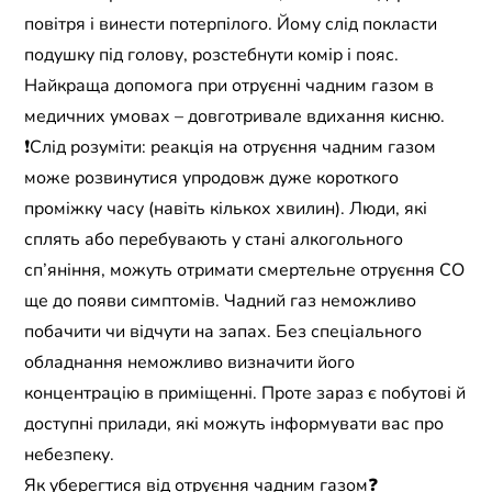
повітря і винести потерпілого. Йому слід покласти
подушку під голову, розстебнути комір і пояс.
Найкраща допомога при отруєнні чадним газом в
медичних умовах – довготривале вдихання кисню.
❗️Слід розуміти: реакція на отруєння чадним газом
може розвинутися упродовж дуже короткого
проміжку часу (навіть кількох хвилин). Люди, які
сплять або перебувають у стані алкогольного
сп’яніння, можуть отримати смертельне отруєння СО
ще до появи симптомів. Чадний газ неможливо
побачити чи відчути на запах. Без спеціального
обладнання неможливо визначити його
концентрацію в приміщенні. Проте зараз є побутові й
доступні прилади, які можуть інформувати вас про
небезпеку.
Як уберегтися від отруєння чадним газом❓