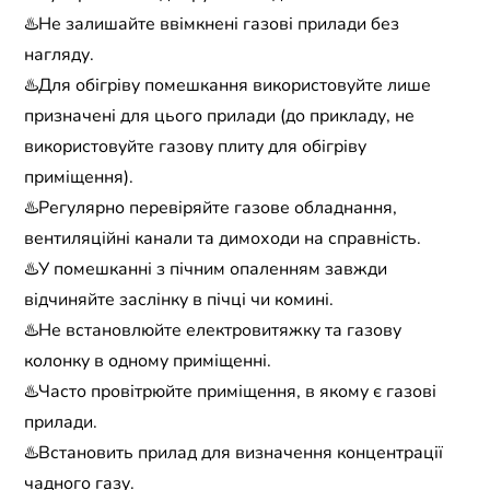
♨️Не залишайте ввімкнені газові прилади без
нагляду.
♨️Для обігріву помешкання використовуйте лише
призначені для цього прилади (до прикладу, не
використовуйте газову плиту для обігріву
приміщення).
♨️Регулярно перевіряйте газове обладнання,
вентиляційні канали та димоходи на справність.
♨️У помешканні з пічним опаленням завжди
відчиняйте заслінку в пічці чи комині.
♨️Не встановлюйте електровитяжку та газову
колонку в одному приміщенні.
♨️Часто провітрюйте приміщення, в якому є газові
прилади.
♨️Встановить прилад для визначення концентрації
чадного газу.