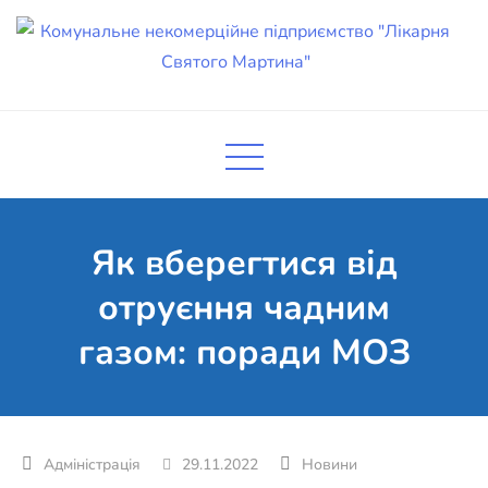
Skip
to
content
Комунальне некомерційне
Поліклініка Мукачево
підприємство "Лікарня Святого
Мартина"
Як вберегтися від
отруєння чадним
газом: поради МОЗ
29.11.2022
Новини