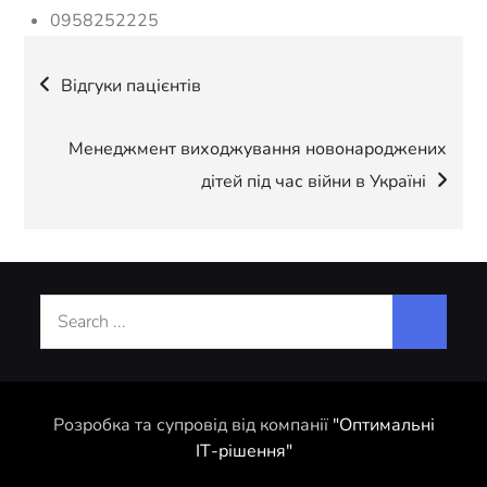
0958252225
Навігація
Відгуки пацієнтів
записів
Менеджмент виходжування новонароджених
дітей під час війни в Україні
Search
for:
Розробка та супровід від компанії
"Оптимальні
ІТ-рішення"