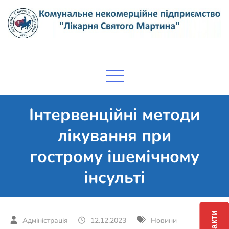
Skip
to
content
Комунальне некомерційне
Поліклініка Мукачево
підприємство "Лікарня Святого
Мартина"
Інтервенційні методи
лікування при
гострому ішемічному
інсульті
12.12.2023
Новини