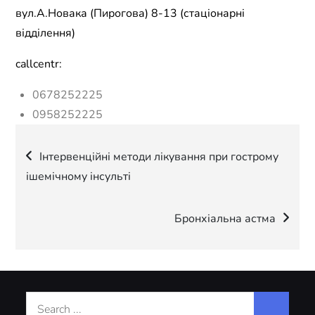
вул.А.Новака (Пирогова) 8-13 (стаціонарні
відділення)
callcentr:
0678252225
0958252225
Навігація
Інтервенційні методи лікування при гострому
ішемічному інсульті
записів
Бронхіальна астма
Search