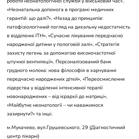
роботи неонатологічної служби у військовий час»,
«Неонатальна допомога в програмі медичних
гарантій: що далі?», «Назад до принципів:
патофізіологічний погляд на дихальну недостатність
в відділенні ITH», «Сучасне лікування передчасно
народженої дитини у пологовій залі», «Стратегія
захисту легень за допомогою високочастотної
штучної вентиляції», Персоналізований банк
грудного молока: нова філософія в харчуванні
передчасно народжених дітей», «Переосмислення
лідерства у відділенні інтенсивної терапії
новонароджених – від ієрархії до матриці»,
«Майбутнє неонатології – чи наважимося
зазирнути?» та інші.
м.Мукачево, вул.Грушевського, 29 (Діагностичний
центр лікарні)