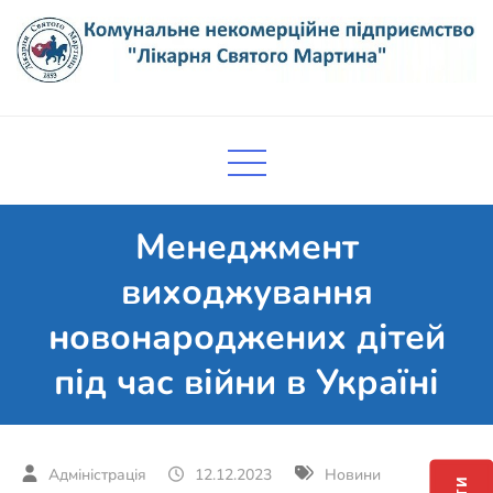
Skip
to
content
Комунальне некомерційне
Поліклініка Мукачево
підприємство "Лікарня Святого
Мартина"
Менеджмент
виходжування
новонароджених дітей
під час війни в Україні
12.12.2023
Новини