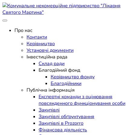
Skip
to
content
Поліклініка Мукачево
Комунальне некомерційне
Про нас
Контакти
підприємство "Лікарня
Керівництво
Установчі документи
Святого Мартина"
Інвестиційна рада
Склад ради
Благодійний фонд
Керівництво фонду
Благодійники
Публічна інформація
Експертні команди з оцінювання
повсякденного функціонування особи
Закупівлі
Закупівлі обґрунтування
Закупівлі в Prozorro
Фінансова діяльність