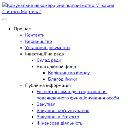
Skip
to
content
Поліклініка Мукачево
Комунальне некомерційне
Про нас
Контакти
підприємство "Лікарня
Керівництво
Установчі документи
Святого Мартина"
Інвестиційна рада
Склад ради
Благодійний фонд
Керівництво фонду
Благодійники
Публічна інформація
Експертні команди з оцінювання
повсякденного функціонування особи
Закупівлі
Закупівлі обґрунтування
Закупівлі в Prozorro
Фінансова діяльність