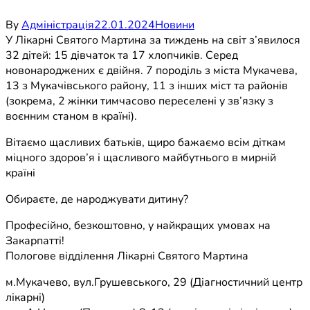
By
Адміністрація
22.01.2024
Новини
У Лікарні Святого Мартина за тиждень на світ з’явилося
32 дітей: 15 дівчаток та 17 хлопчиків. Серед
новонароджених є двійня. 7 породіль з міста Мукачева,
13 з Мукачівського району, 11 з інших міст та районів
(зокрема, 2 жінки тимчасово переселені у зв’язку з
воєнним станом в країні).
Вітаємо щасливих батьків, щиро бажаємо всім діткам
міцного здоров’я і щасливого майбутнього в мирній
країні
Обираєте, де народжувати дитину?
Професійно, безкоштовно, у найкращих умовах на
Закарпатті!
Пологове відділення Лікарні Святого Мартина
м.Мукачево, вул.Грушевського, 29 (Діагностичний центр
лікарні)