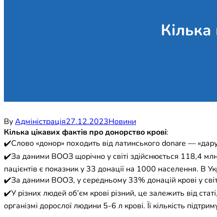
Кілька 
By
Адміністрація
27.12.2023
Новини
Кілька цікавих фактів про донорство крові
:
✔️Слово «донор» походить від латинського donare — «дару
✔️За даними ВООЗ щорічно у світі здійснюється 118,4 мл
пацієнтів є показник у 33 донації на 1000 населення. В У
✔️За даними ВООЗ, у середньому 33% донацій крові у світ
✔️У різних людей об’єм крові різний, це залежить від стат
організмі дорослої людини 5-6 л крові. Її кількість підтри