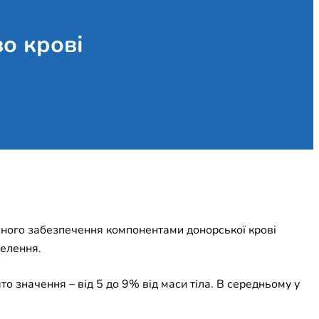
во крові
йного забезпечення компонентами донорської крові
селення.
ято значення – від 5 до 9% від маси тіла. В середньому у