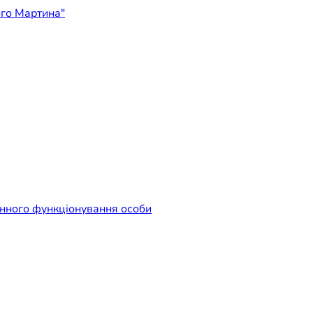
ідприємство "Лікарня Свят
енного функціонування особи