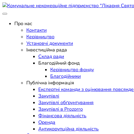
Skip
to
Поліклініка Мукачево
content
Комунальне некомерційне п
Про нас
Контакти
Керівництво
Установчі документи
Інвестиційна рада
Склад ради
Благодійний фонд
Керівництво фонду
Благодійники
Публічна інформація
Експертні команди з оцінювання повсякд
Закупівлі
Закупівлі обґрунтування
Закупівлі в Prozorro
Фінансова діяльність
Оренда
Антикорупційна діяльність