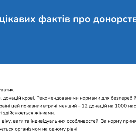
цікавих фактів про донорст
вати».
н. донацій крові. Рекомендованими нормами для безперебі
країні цей показник втричі менший – 12 донацій на 1000 на
і здійснюється жінками.
і, віку, ваги та індивідуальних особливостей. За норму прин
мується організмом на одному рівні.