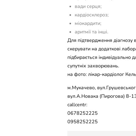
вади серця;
кардіосклероз;
міокардити;
аритмії та інші.
Для підтвердження діагнозу в
скерувати на додаткові лабо
підбирається індивідуально д
супутніх захворювань.
на фото: лікар-кардіолог Кел
м.Мукачево, вул.Грушевського
вул.А.Новака (Пирогова) 8-13
callcentr:
0678252225
0958252225