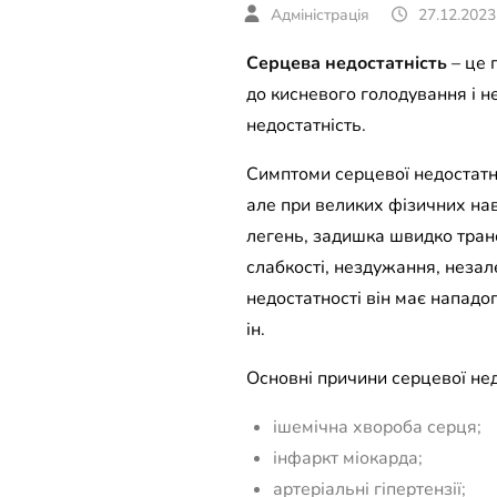
27.12.2023
Серцева недостатність
– це 
до кисневого голодування і н
недостатність.
Симптоми серцевої недостатно
але при великих фізичних на
легень, задишка швидко тран
слабкості, нездужання, незал
недостатності він має нападо
ін.
Основні причини серцевої нед
ішемічна хвороба серця;
інфаркт міокарда;
артеріальні гіпертензії;