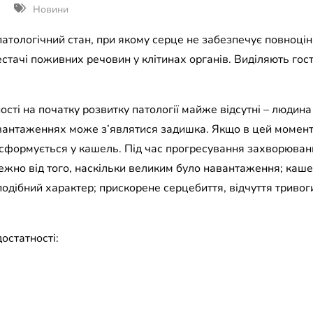
Новини
патологічний стан, при якому серце не забезпечує повноцін
естачі поживних речовин у клітинах органів. Виділяють гос
сті на початку розвитку патології майже відсутні – людина
вантаженнях може з’являтися задишка. Якщо в цей момент 
сформується у кашель. Під час прогресування захворюванн
ежно від того, наскільки великим було навантаження; каше
подібний характер; прискорене серцебиття, відчуття тривоги
остатності: