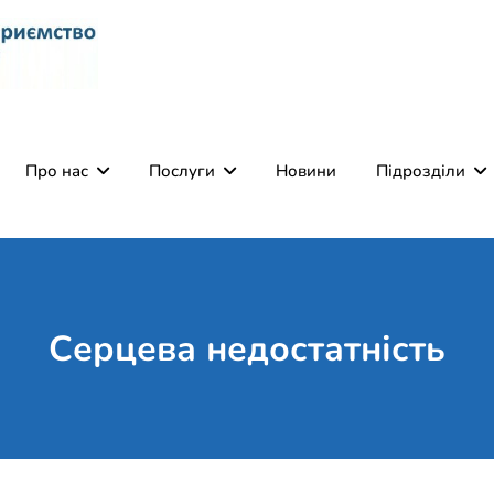
Комунальне некомерці
Поліклініка Мукачево
Святого Мартина"
Про нас
Послуги
Новини
Підрозділи
Серцева недостатність