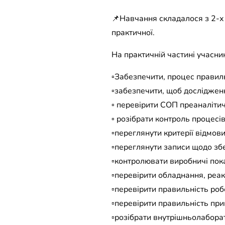
📌Навчання складалося з 2-х 
практичної.
На практичній частині учасни
▫️Забезпечити, процес правил
▫️забезпечити, щоб досліджен
▫️ перевірити СОП преаналіти
▫️ розібрати контроль процес
▫️переглянути критерії відмов
▫️переглянути записи щодо збе
▫️контролювати виробничі пок
▫️перевірити обладнання, реак
▫️перевірити правильність ро
▫️перевірити правильність пр
▫️розібрати внутрішньолаборат