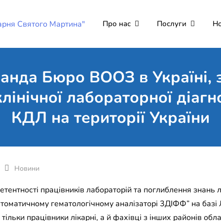
Про нас
Послуги
Н
Комунальне неко
Поліклініка Мукачево
"Лікарня Святог
анда Бюро ВООЗ в Україні, 
клінічної лабораторної діагн
КДЛ на території України
Новини
мпетентності працівників лабораторій та поглиблення знан
автоматичному гематологічному аналізаторі 3ДІФФ” на базі 
ільки працівники лікарні, а й фахівці з інших районів обла