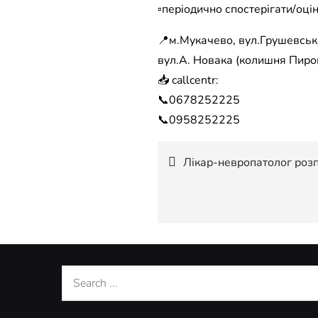
▫️періодично спостерігати/оці
📍м.Мукачево, вул.Грушевсько
вул.А. Новака (колишня Пирог
📥 callcentr:
📞0678252225
📞0958252225
Навігація
Лікар-невропатолог розп
записів
Search
for: