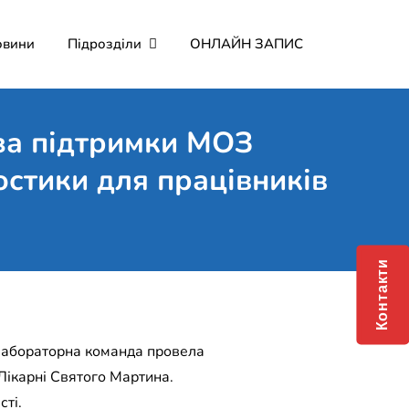
овини
Підрозділи
ОНЛАЙН ЗАПИС
мерційне підприємство
о Мартина"
за підтримки МОЗ
остики для працівників
Контакти
ь лабораторна команда провела
Лікарні Святого Мартина.
сті.