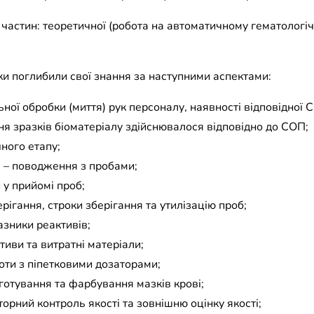
частин: теоретичної (робота на автоматичному гематологіч
ки поглибили свої знання за наступними аспектами:
ьної обробки (миття) рук персоналу, наявності відповідної 
ня зразків біоматеріалу здійснювалося відповідно до СОП;
чного етапу;
ів – поводження з пробами;
и у прийомі проб;
рігання, строки зберігання та утилізацію проб;
азники реактивів;
тиви та витратні матеріали;
боти з піпетковими дозаторами;
иготування та фарбування мазків крові;
орний контроль якості та зовнішню оцінку якості;