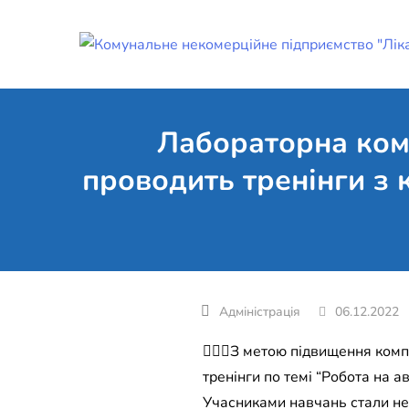
Skip
to
content
Лабораторна ком
проводить тренінги з 
06.12.2022
👩🏻‍⚕️З метою підвищення ко
тренінги по темі “Робота на 
Учасниками навчань стали не т